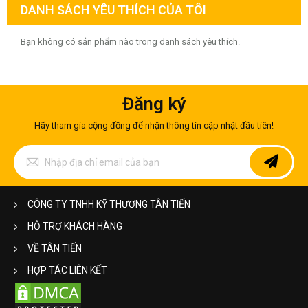
DANH SÁCH YÊU THÍCH CỦA TÔI
Bạn không có sản phẩm nào trong danh sách yêu thích.
Đăng ký
Hãy tham gia cộng đồng để nhận thông tin cập nhật đầu tiên!
Đăng
ký
để
nhận
bản
CÔNG TY TNHH KỸ THƯƠNG TÂN TIẾN
tin
của
HỖ TRỢ KHÁCH HÀNG
chúng
tôi:
VỀ TÂN TIẾN
HỢP TÁC LIÊN KẾT