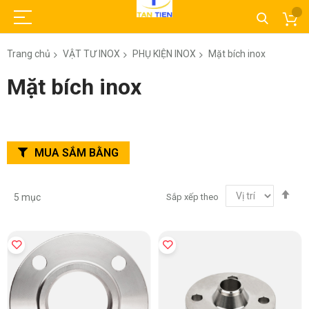
Trang chủ
VẬT TƯ INOX
PHỤ KIỆN INOX
Mặt bích inox
Mặt bích inox
MUA SẮM BẰNG
Thi
Sắp xếp theo
5
mục
lập
the
hư
gi
dầ