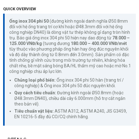
QUICK OVERVIEW
Ống inox 304 phi 50
(đường kính ngoài danh nghĩa Ø50.8mm
đối với hệ ống trang trí cơ khí hoặc Ø48.3mm đối với hệ ống
công nghiệp DN40) là dòng vật tư thép không gỉ dạng tròn hình
trụ. Báo giá ống inox 304 phi 50 hiện nay dao động từ
78.000 –
125.000 VNĐ/kg
(tương đương
180.000 – 400.000 VNĐ/mét
tùy thuộc vào phương pháp ống hàn hay ống đúc nguyên khối
và độ dày thành ống từ 0.8mm đến 3.0mm). Sản phẩm có đặc
tính chống gỉ vĩnh cửu trong môi trường tự nhiên, kháng hóa
chất nhẹ, bề mặt sáng bóng BA/HL thẩm mỹ cao hoặc mờ No.1
công nghiệp chịu áp lực lớn.
Chủng loại phổ biến:
Ống inox 304 phi 50 hàn (trang trí /
công nghiệp) & Ống inox 304 phi 50 đúc nguyên khối.
Quy cách tiêu chuẩn:
Đường kính ngoài Ø50.8mm (hoặc
Ø48.3mm DN40), chiều dài cây 6.000mm (hỗ trợ cắt ngắn
theo bản vẽ).
Tiêu chuẩn vật liệu:
ASTM A312, ASTM A240, JIS G3459,
EN 10216-5 đầy đủ CO/CQ chính hãng.