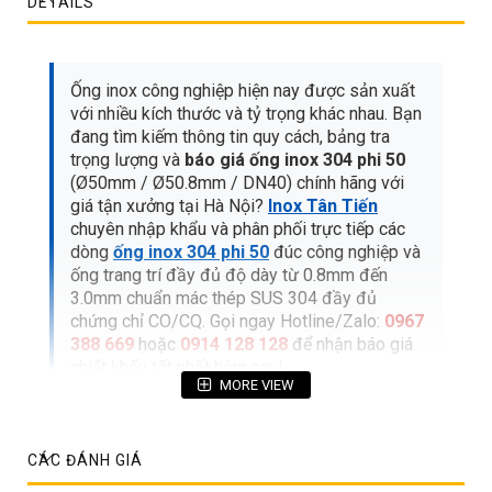
DETAILS
Ống inox công nghiệp hiện nay được sản xuất
với nhiều kích thước và tỷ trọng khác nhau. Bạn
đang tìm kiếm thông tin quy cách, bảng tra
trọng lượng và
báo giá ống inox 304 phi 50
(Ø50mm / Ø50.8mm / DN40) chính hãng với
giá tận xưởng tại Hà Nội?
Inox Tân Tiến
chuyên nhập khẩu và phân phối trực tiếp các
dòng
ống inox 304 phi 50
đúc công nghiệp và
ống trang trí đầy đủ độ dày từ 0.8mm đến
3.0mm chuẩn mác thép SUS 304 đầy đủ
chứng chỉ CO/CQ. Gọi ngay Hotline/Zalo:
0967
388 669
hoặc
0914 128 128
để nhận báo giá
chiết khấu tốt nhất hôm nay!
MORE VIEW
MỤC LỤC BÀI VIẾT CHI TIẾT
CÁC ĐÁNH GIÁ
1. Bảng giá tham khảo ống inox 304 phi 50