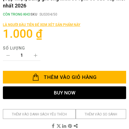
đến
nhất 2026
phần
đầu
CÒN TRONG KHO
SKU
SUS304/50
của
thư
LÀ NGƯỜI ĐẦU TIÊN ĐỂ XEM XÉT SẢN PHẨM NÀY
viện
1.000 ₫
hình
ảnh
SỐ LƯỢNG
THÊM VÀO GIỎ HÀNG
BUY NOW
THÊM VÀO DANH SÁCH YÊU THÍCH
THÊM VÀO SO SÁNH