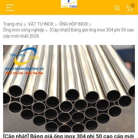
Trang chủ
VẬT TƯ INOX
ỐNG HỘP INOX
Ống inox công nghiệp
[Cập nhật] Bảng giá ống inox 304 phi 50 cao
cấp mới nhất 2026
Chuyển
đến
phần
đầu
của
thư
viện
hình
ảnh
Chuyển
[Cập nhật] Bảng giá ống inox 304 phi 50 cao cấp mới