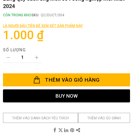
đến
2024
phần
đầu
CÒN TRONG KHO
SKU
QC/DUCT/304
của
thư
LÀ NGƯỜI ĐẦU TIÊN ĐỂ XEM XÉT SẢN PHẨM NÀY
viện
1.000 ₫
hình
ảnh
SỐ LƯỢNG
THÊM VÀO GIỎ HÀNG
BUY NOW
THÊM VÀO DANH SÁCH YÊU THÍCH
THÊM VÀO SO SÁNH