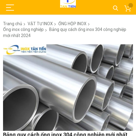
Trang chủ
VẬT TƯ INOX
ỐNG HỘP INOX
Ống inox công nghiệp
Bảng quy cách ống inox 304 công nghiệp
mới nhất 2024
Chuyển
đến
phần
đầu
của
thư
viện
hình
ảnh
Chuyển
Bảng quy cách ống inox 304 công nghiệp mới nhất