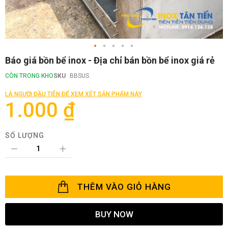
Chuyển
Báo giá bồn bể inox - Địa chỉ bán bồn bể inox giá rẻ
đến
phần
CÒN TRONG KHO
SKU
BBSUS
đầu
của
LÀ NGƯỜI ĐẦU TIÊN ĐỂ XEM XÉT SẢN PHẨM NÀY
thư
1.000 ₫
viện
hình
ảnh
SỐ LƯỢNG
THÊM VÀO GIỎ HÀNG
BUY NOW