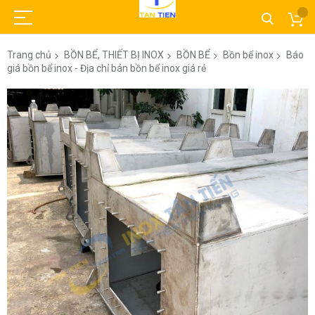
Trang chủ
BỒN BỂ, THIẾT BỊ INOX
BỒN BỂ
Bồn bể inox
Báo
giá bồn bể inox - Địa chỉ bán bồn bể inox giá rẻ
Chuyển
đến
phần
đầu
của
thư
viện
hình
ảnh