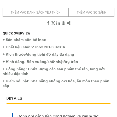
THÊM VÀO DANH SÁCH YÊU THÍCH
THÊM VÀO SO SÁNH
QUICK OVERVIEW
+ Sản phẩm bồn bể inox
+ Chất liệu chính: Inox 201/304/316
+ Kích thước/dung tích/ độ dày đa dạng
+ Hình dáng: Bồn vuông/chữ nhật/trụ tròn
+ Công năng: Chứa đựng các sản phẩm thể rắn, lỏng với
nhiều đặc tính
+ Điểm nổi bật: Khả năng chống oxi hóa, ăn mòn theo phân
cấp
DETAILS
Trong bối cảnh nền công nghiệp và xây dựng