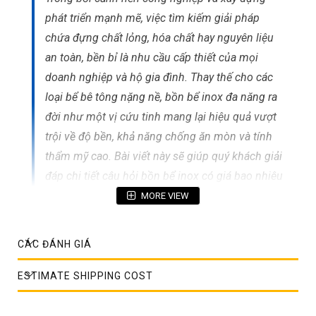
phát triển mạnh mẽ, việc tìm kiếm giải pháp
chứa đựng chất lỏng, hóa chất hay nguyên liệu
an toàn, bền bỉ là nhu cầu cấp thiết của mọi
doanh nghiệp và hộ gia đình. Thay thế cho các
loại bể bê tông nặng nề, bồn bể inox đa năng ra
đời như một vị cứu tinh mang lại hiệu quả vượt
trội về độ bền, khả năng chống ăn mòn và tính
thẩm mỹ cao. Bài viết này sẽ giúp quý khách giải
đáp chi tiết câu hỏi bồn bể inox có giá bao nhiêu
và tìm ra địa chỉ mua hàng uy tín nhất. Đừng
MORE VIEW
ngần ngại nhấc máy liên hệ ngay với chúng tôi
qua số hotline
0967 388 669
hoặc
0914 128
CÁC ĐÁNH GIÁ
128
để nhận tư vấn chuyên sâu và báo giá
nhanh chóng.
ESTIMATE SHIPPING COST