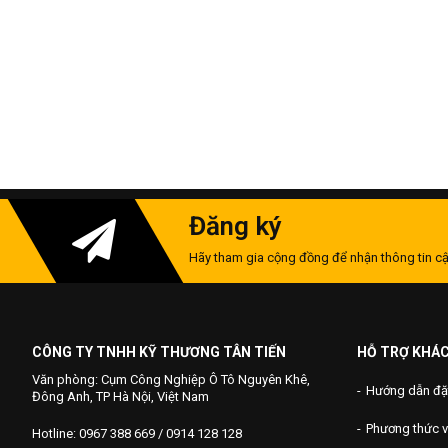
Đăng ký
Hãy tham gia cộng đồng để nhận thông tin cậ
CÔNG TY TNHH KỸ THƯƠNG TÂN TIẾN
HỖ TRỢ KHÁ
Văn phòng: Cụm Công Nghiệp Ô Tô Nguyên Khê,
Hướng dẫn đặ
Đông Anh, TP Hà Nội, Việt Nam
Phương thức 
Hotline: 0967 388 669 / 0914 128 128