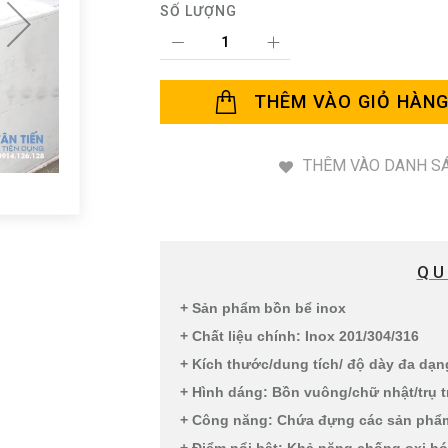
SỐ LƯỢNG
THÊM VÀO GIỎ HÀN
THÊM VÀO DANH SÁ
QU
+ Sản phẩm bồn bể inox
+ Chất liệu chính: Inox 201/304/316
+ Kích thước/dung tích/ độ dày đa dạ
+ Hình dáng: Bồn vuông/chữ nhật/trụ t
+ Công năng: Chứa đựng các sản phẩm 