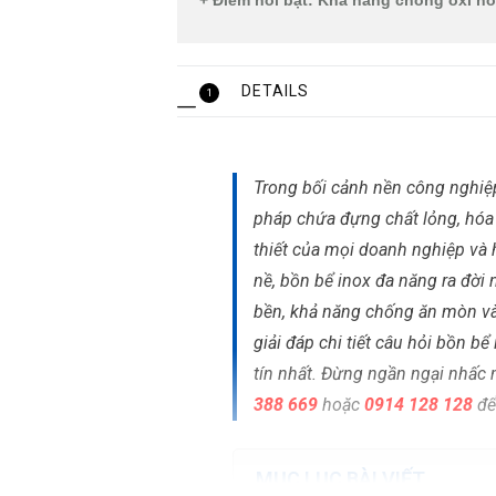
+ Điểm nổi bật: Khả năng chống oxi h
DETAILS
1
Trong bối cảnh nền công nghiệp
pháp chứa đựng chất lỏng, hóa 
thiết của mọi doanh nghiệp và h
nề, bồn bể inox đa năng ra đời 
bền, khả năng chống ăn mòn và 
giải đáp chi tiết câu hỏi bồn bể
tín nhất. Đừng ngần ngại nhấc 
388 669
hoặc
0914 128 128
để
MỤC LỤC BÀI VIẾT