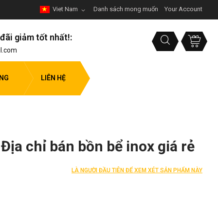
Viet Nam
Danh sách mong muốn
Your Account
đãi giảm tốt nhất!:
l.com
ỤNG
LIÊN HỆ
 Địa chỉ bán bồn bể inox giá rẻ
LÀ NGƯỜI ĐẦU TIÊN ĐỂ XEM XÉT SẢN PHẨM NÀY