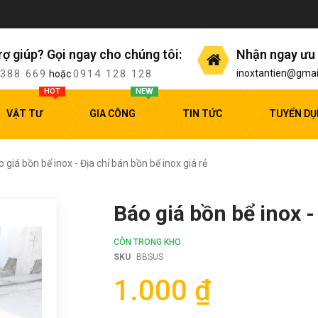
rợ giúp? Gọi ngay cho chúng tôi:
Nhận ngay ưu 
 388 669
0914 128 128
inoxtantien@gmai
hoặc
HOT
NEW
VẬT TƯ
GIA CÔNG
TIN TỨC
TUYỂN D
 giá bồn bể inox - Địa chỉ bán bồn bể inox giá rẻ
Báo giá bồn bể inox -
CÒN TRONG KHO
SKU
BBSUS
1.000 ₫