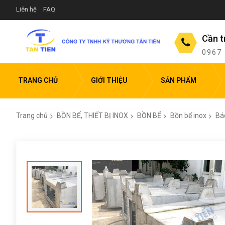
Liên hệ
FAQ
Cần t
0967
TRANG CHỦ
GIỚI THIỆU
SẢN PHẨM
Trang chủ
BỒN BỂ, THIẾT BỊ INOX
BỒN BỂ
Bồn bể inox
Báo
Chuyển
đến
phần
đầu
của
thư
viện
hình
ảnh