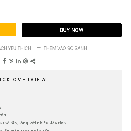
G
BUY NOW
CH YÊU THÍCH
THÊM VÀO SO SÁNH
ICK OVERVIEW
ng
ròn
thể rắn, lỏng với nhiều đặc tính