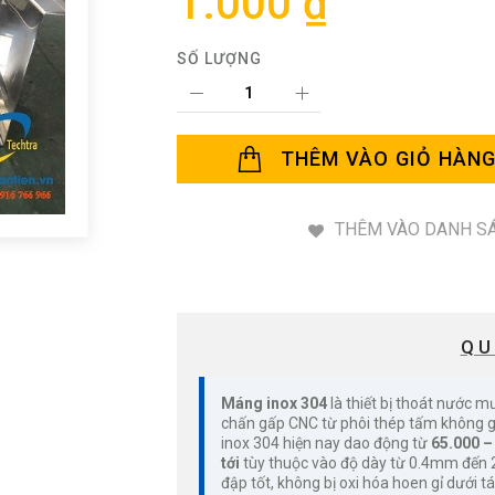
1.000 ₫
SỐ LƯỢNG
THÊM VÀO GIỎ HÀN
THÊM VÀO DANH SÁ
QU
Máng inox 304
là thiết bị thoát nước m
chấn gấp CNC từ phôi thép tấm không 
inox 304 hiện nay dao động từ
65.000 –
tới
tùy thuộc vào độ dày từ 0.4mm đến 2
đập tốt, không bị oxi hóa hoen gỉ dưới t