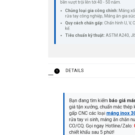
bền vượt trội lên tới 40 - 50 năm.
Chủng loại gia công chính:
Máng xối
rửa tay công nghiệp, Máng ăn gia súc
Quy cách chấn gấp:
Chấn hình U, V, C
kế.
Tiêu chuẩn kỹ thuật:
ASTM A240, JIS 
DETAILS
1
Bạn đang tìm kiếm
báo giá má
giá tận xưởng, chuẩn mác thép 
gấp CNC các loại
máng inox 3
rửa tay vi sinh, máng ăn chăn 
CO/CQ. Gọi ngay Hotline/Zalo:
chiết khấu sau 5 phút!