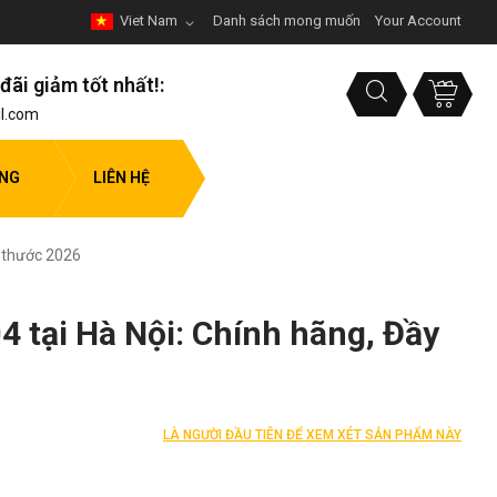
Viet Nam
Danh sách mong muốn
Your Account
đãi giảm tốt nhất!:
l.com
ỤNG
LIÊN HỆ
h thước 2026
4 tại Hà Nội: Chính hãng, Đầy
LÀ NGƯỜI ĐẦU TIÊN ĐỂ XEM XÉT SẢN PHẨM NÀY