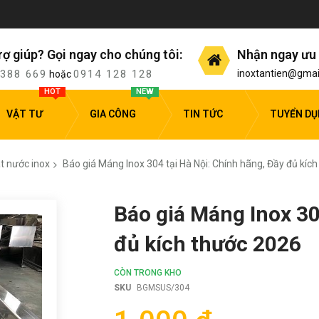
rợ giúp? Gọi ngay cho chúng tôi:
Nhận ngay ưu 
 388 669
0914 128 128
inoxtantien@gmai
hoặc
HOT
NEW
VẬT TƯ
GIA CÔNG
TIN TỨC
TUYỂN D
t nước inox
Báo giá Máng Inox 304 tại Hà Nội: Chính hãng, Đầy đủ kíc
Báo giá Máng Inox 30
đủ kích thước 2026
CÒN TRONG KHO
SKU
BGMSUS/304