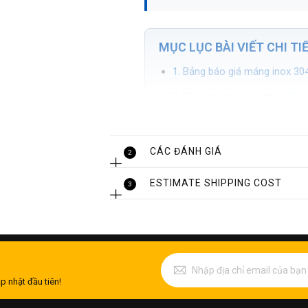
MỤC LỤC BÀI VIẾT CHI TI
1. Bảng báo giá máng inox 30
2. Bảng thông số kỹ thuật & 
3. Máng inox 304 là gì? Các l
4. Ưu điểm vượt trội và ứng d
CÁC ĐÁNH GIÁ
2
4.1. Ưu điểm cơ lý tính của
ESTIMATE SHIPPING COST
4.2. Ứng dụng trong công ng
3
5. Tại sao nên gia công máng 
6. Các câu hỏi thường gặp kh
p nhật đầu tiên!
1. Bảng báo giá máng i