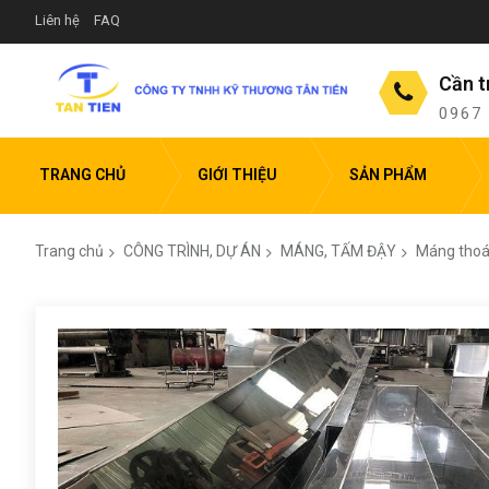
Liên hệ
FAQ
Cần t
0967
TRANG CHỦ
GIỚI THIỆU
SẢN PHẨM
Trang chủ
CÔNG TRÌNH, DỰ ÁN
MÁNG, TẤM ĐẬY
Máng thoá
Chuyển
đến
phần
đầu
của
thư
viện
hình
ảnh