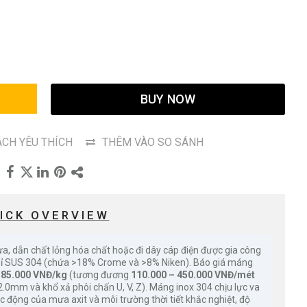
G
BUY NOW
CH YÊU THÍCH
THÊM VÀO SO SÁNH
ICK OVERVIEW
ưa, dẫn chất lỏng hóa chất hoặc đi dây cáp điện được gia công
gỉ SUS 304 (chứa >18% Crome và >8% Niken). Báo giá máng
 85.000 VNĐ/kg
(tương đương
110.000 – 450.000 VNĐ/mét
.0mm và khổ xả phôi chấn U, V, Z). Máng inox 304 chịu lực va
ác động của mưa axit và môi trường thời tiết khắc nghiệt, độ