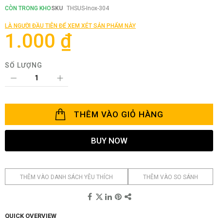
đầu
CÒN TRONG KHO
SKU
THSUS-Inox-304
của
thư
LÀ NGƯỜI ĐẦU TIÊN ĐỂ XEM XÉT SẢN PHẨM NÀY
viện
1.000 ₫
hình
ảnh
SỐ LƯỢNG
THÊM VÀO GIỎ HÀNG
BUY NOW
THÊM VÀO DANH SÁCH YÊU THÍCH
THÊM VÀO SO SÁNH
QUICK OVERVIEW