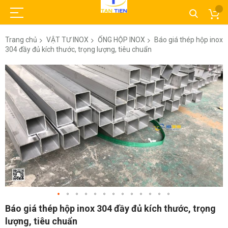
Trang chủ
VẬT TƯ INOX
ỐNG HỘP INOX
Báo giá thép hộp inox
304 đầy đủ kích thước, trọng lượng, tiêu chuẩn
Chuyển
đến
phần
đầu
của
thư
viện
hình
ảnh
Chuyển
Báo giá thép hộp inox 304 đầy đủ kích thước, trọng
đến
lượng, tiêu chuẩn
phần