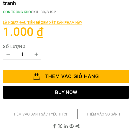
tranh
phần
đầu
CÒN TRONG KHO
SKU
CĐ/SUS-2
của
thư
LÀ NGƯỜI ĐẦU TIÊN ĐỂ XEM XÉT SẢN PHẨM NÀY
viện
1.000 ₫
hình
ảnh
SỐ LƯỢNG
THÊM VÀO GIỎ HÀNG
BUY NOW
THÊM VÀO DANH SÁCH YÊU THÍCH
THÊM VÀO SO SÁNH