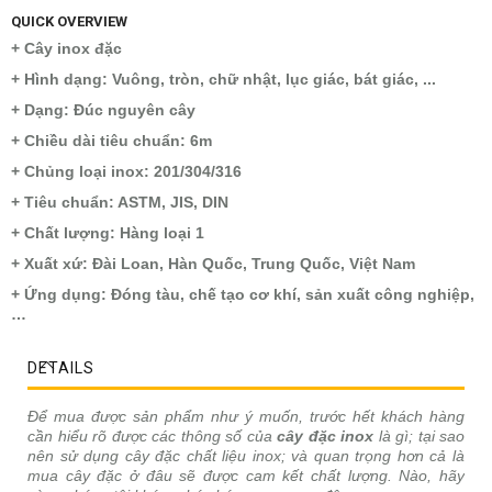
QUICK OVERVIEW
+ Cây inox đặc
+ Hình dạng: Vuông, tròn, chữ nhật, lục giác, bát giác, ...
+ Dạng: Đúc nguyên cây
+ Chiều dài tiêu chuẩn: 6m
+ Chủng loại inox: 201/304/316
+ Tiêu chuẩn: ASTM, JIS, DIN
+ Chất lượng: Hàng loại 1
+ Xuất xứ: Đài Loan, Hàn Quốc, Trung Quốc, Việt Nam
+ Ứng dụng: Đóng tàu, chế tạo cơ khí, sản xuất công nghiệp,
…
DETAILS
Để mua được sản phẩm như ý muốn, trước hết khách hàng
cần hiểu rõ được các thông số của
cây đặc inox
là gì; tại sao
nên sử dụng cây đặc chất liệu inox; và quan trọng hơn cả là
mua cây đặc ở đâu sẽ được cam kết chất lượng. Nào, hãy