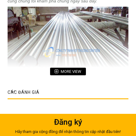
cùng chúng tôi khám phá chúng ngay sau đây.
MORE VIEW
CÁC ĐÁNH GIÁ
1. Thông số kĩ thuật cây đặc inox
Cây đặc inox không chỉ có một tên gọi duy nhất mà người ta
Đăng ký
còn đặc cho nó một cách gọi khác là láp inox. Vì vậy, khi đề
cập tới thông số kĩ thuật của láp inox thì quý khách cũng đừng
nên băn khoăn bởi chúng thực chất chúng chỉ là một loại mà
Hãy tham gia cộng đồng để nhận thông tin cập nhật đầu tiên!