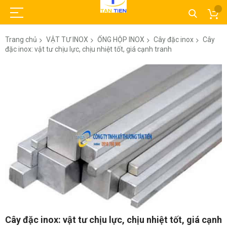
Trang chủ
VẬT TƯ INOX
ỐNG HỘP INOX
Cây đặc inox
Cây
đặc inox: vật tư chịu lực, chịu nhiệt tốt, giá cạnh tranh
Chuyển
đến
phần
đầu
của
thư
viện
hình
ảnh
Chuyển
Cây đặc inox: vật tư chịu lực, chịu nhiệt tốt, giá cạnh
đến