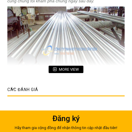
cùng chúng tôi khám phá chúng ngay sau đây.
MORE VIEW
CÁC ĐÁNH GIÁ
1. Thông số kĩ thuật cây đặc inox
Cây đặc inox không chỉ có một tên gọi duy nhất mà người ta
Đăng ký
còn đặc cho nó một cách gọi khác là láp inox. Vì vậy, khi đề
cập tới thông số kĩ thuật của láp inox thì quý khách cũng đừng
nên băn khoăn bởi chúng thực chất chúng chỉ là một loại mà
Hãy tham gia cộng đồng để nhận thông tin cập nhật đầu tiên!