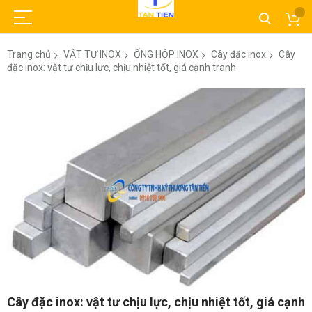
Trang chủ
VẬT TƯ INOX
ỐNG HỘP INOX
Cây đặc inox
Cây
đặc inox: vật tư chịu lực, chịu nhiệt tốt, giá cạnh tranh
Chuyển
đến
phần
đầu
của
thư
viện
hình
ảnh
Chuyển
Cây đặc inox: vật tư chịu lực, chịu nhiệt tốt, giá cạnh
đến