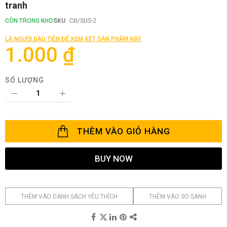
tranh
phần
đầu
CÒN TRONG KHO
SKU
CĐ/SUS-2
của
thư
LÀ NGƯỜI ĐẦU TIÊN ĐỂ XEM XÉT SẢN PHẨM NÀY
viện
1.000 ₫
hình
ảnh
SỐ LƯỢNG
THÊM VÀO GIỎ HÀNG
BUY NOW
THÊM VÀO DANH SÁCH YÊU THÍCH
THÊM VÀO SO SÁNH