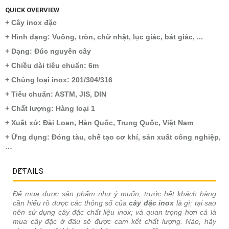
QUICK OVERVIEW
+ Cây inox đặc
+ Hình dạng: Vuông, tròn, chữ nhật, lục giác, bát giác, ...
+ Dạng: Đúc nguyên cây
+ Chiều dài tiêu chuẩn: 6m
+ Chủng loại inox: 201/304/316
+ Tiêu chuẩn: ASTM, JIS, DIN
+ Chất lượng: Hàng loại 1
+ Xuất xứ: Đài Loan, Hàn Quốc, Trung Quốc, Việt Nam
+ Ứng dụng: Đóng tàu, chế tạo cơ khí, sản xuất công nghiệp,
…
DETAILS
Để mua được sản phẩm như ý muốn, trước hết khách hàng
cần hiểu rõ được các thông số của
cây đặc inox
là gì; tại sao
nên sử dụng cây đặc chất liệu inox; và quan trọng hơn cả là
mua cây đặc ở đâu sẽ được cam kết chất lượng. Nào, hãy