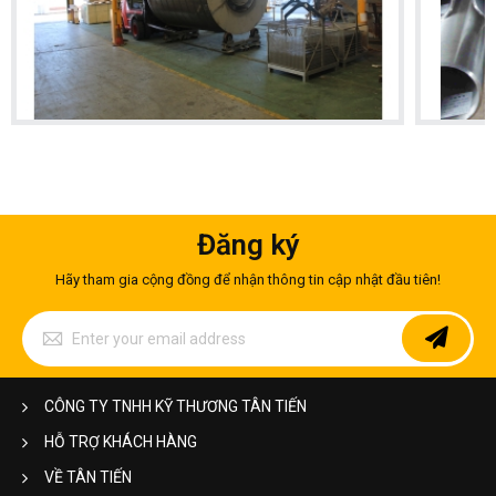
Đăng ký
Hãy tham gia cộng đồng để nhận thông tin cập nhật đầu tiên!
Sign
Up
for
Our
Newsletter:
CÔNG TY TNHH KỸ THƯƠNG TÂN TIẾN
HỖ TRỢ KHÁCH HÀNG
VỀ TÂN TIẾN