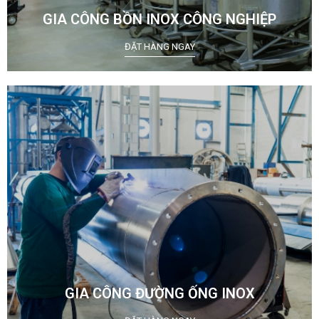
GIA CÔNG BỒN INOX CÔNG NGHIỆP
ĐẶT HÀNG NGAY
GIA CÔNG ĐƯỜNG ỐNG INOX