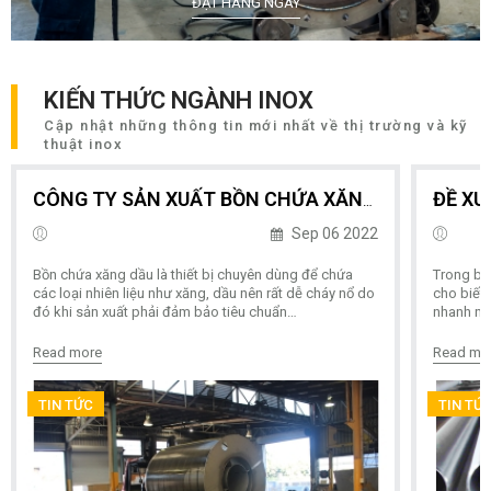
ĐẶT HÀNG NGAY
KIẾN THỨC NGÀNH INOX
Cập nhật những thông tin mới nhất về thị trường và kỹ
thuật inox
CÔNG TY SẢN XUẤT BỒN CHỨA XĂNG DẦU TÂN TIẾN CHẤT LƯỢNG, GIÁ TỐT SỐ 1 HÀ NỘI
Sep 06 2022
Bồn chứa xăng dầu là thiết bị chuyên dùng để chứa
Trong bá
các loại nhiên liệu như xăng, dầu nên rất dễ cháy nổ do
cho biết 
đó khi sản xuất phải đảm bảo tiêu chuẩn…
nhanh nh
Read more
Read mo
TIN TỨC
TIN TỨ