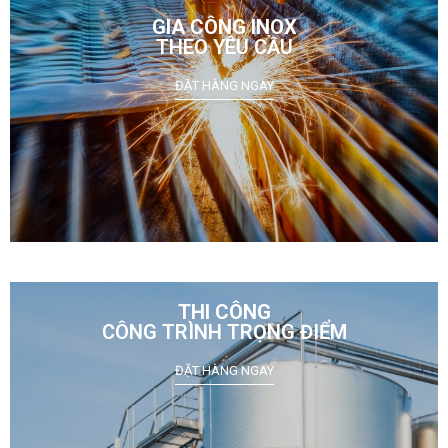
GIA CÔNG INOX
THEO YÊU CẦU
ĐẶT HÀNG NGAY
THI CÔNG
CÔNG TRÌNH TRỌNG ĐIỂM
ĐẶT HÀNG NGAY