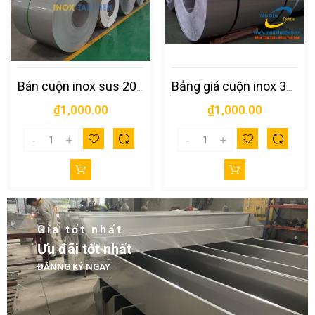
Bán cuộn inox sus 201 giá rẻ nhất thị trường
Bảng giá cuộn inox 304, 201, 316 chi tiết tại Hà…
₫1,000.00
₫1,000.00
Gía tốt nhất
Ưu đãi tốt nhất
ĐĂNNG KÝ NGAY