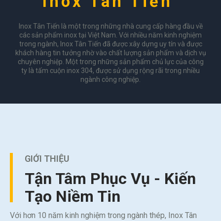
Inox Tân Tiến
Inox Tân Tiến là một trong những nhà cung cấp hàng đầu về
các sản phẩm inox tại Việt Nam. Với nhiều năm kinh nghiệm
trong ngành, Inox Tân Tiến đã được xây dựng uy tín và được
khách hàng tin tưởng nhờ vào chất lượng sản phẩm và dịch vụ
chuyên nghiệp. Một trong những sản phẩm chủ lực của công
ty là tấm cuộn inox 304, được sử dụng rộng rãi trong nhiều
ngành công nghiệp.
GIỚI THIỆU
Tận Tâm Phục Vụ - Kiến
Tạo Niềm Tin
Với hơn 10 năm kinh nghiệm trong ngành thép, Inox Tân