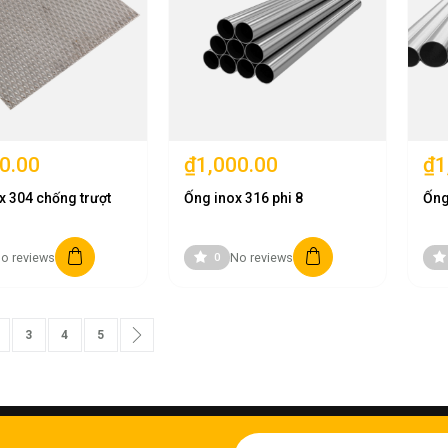
0.00
₫1,000.00
₫1
x 304 chống trượt
Ống inox 316 phi 8
Ống
o reviews
No reviews
0
urrently reading page
age
Page
Page
Page
Page
Next
3
4
5