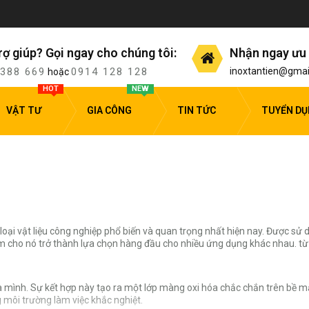
rợ giúp? Gọi ngay cho chúng tôi:
Nhận ngay ưu 
 388 669
0914 128 128
inoxtantien@gmai
hoặc
HOT
NEW
VẬT TƯ
GIA CÔNG
TIN TỨC
TUYỂN D
 loại vật liệu công nghiệp phổ biến và quan trọng nhất hiện nay. Được sử
àm cho nó trở thành lựa chọn hàng đầu cho nhiều ứng dụng khác nhau. từ 
nh. Sự kết hợp này tạo ra một lớp màng oxi hóa chắc chắn trên bề mặt, 
g môi trường làm việc khắc nghiệt.