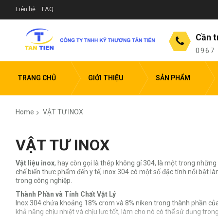
Liên hệ
FAQ
Cần t
0967
TRANG CHỦ
GIỚI THIỆU
SẢN PHẨM
Home
VẬT TƯ INOX
VẬT TƯ INOX
Vật liệu inox
, hay còn gọi là thép không gỉ 304, là một trong những
chế biến thực phẩm đến y tế, inox 304 có một số đặc tính nổi bật l
trong công nghiệp.
Thành Phần và Tính Chất Vật Lý
Inox 304 chứa khoảng 18% crom và 8% niken trong thành phần của mì
khả năng chịu nhiệt và chịu lực tốt, làm cho nó có thể sử dụng tron