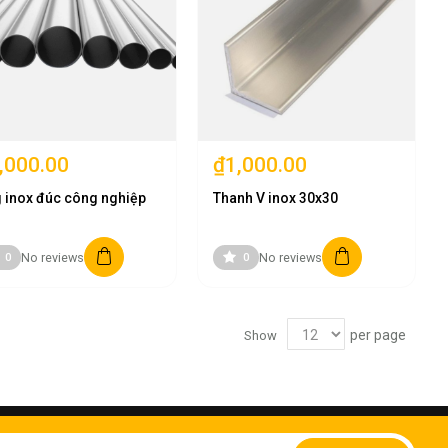
,000.00
₫1,000.00
 inox đúc công nghiệp
Thanh V inox 30x30
No reviews
No reviews
0
0
per page
Show
Sign