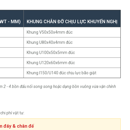
(WT - MM)
KHUNG CHÂN ĐỠ CHỊU LỰC KHUYẾN NGHỊ
Khung V50x50x4mm đúc
Khung U80x40x4mm đúc
Khung U100x50x5mm đúc
Khung U120x60x6mm đúc
Khung I150/U140 đúc chịu lực bão giật
cụm 2 - 4 bồn đấu nối song song hoặc dạng bồn vuông vừa vặn chính
hi phí vật tư:
ỏm đáy & chân đế