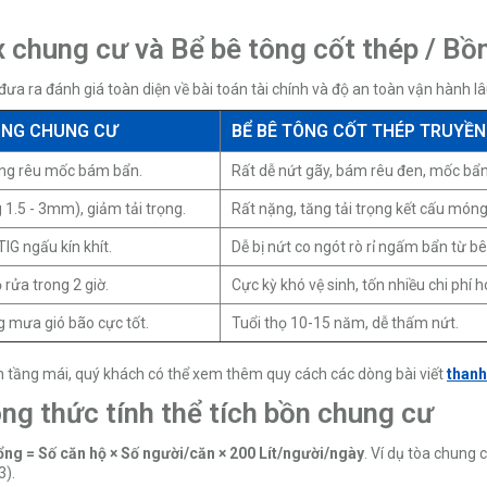
x chung cư và Bể bê tông cốt thép / Bồ
ưa ra đánh giá toàn diện về bài toán tài chính và độ an toàn vận hành lâu
CÔNG CHUNG CƯ
BỂ BÊ TÔNG CỐT THÉP TRUYỀ
hông rêu mốc bám bẩn.
Rất dễ nứt gãy, bám rêu đen, mốc bẩ
 1.5 - 3mm), giảm tải trọng.
Rất nặng, tăng tải trọng kết cấu móng
IG ngấu kín khít.
Dễ bị nứt co ngót rò rỉ ngấm bẩn từ bê
 rửa trong 2 giờ.
Cực kỳ khó vệ sinh, tốn nhiều chi phí h
 mưa gió bão cực tốt.
Tuổi thọ 10-15 năm, dễ thấm nứt.
ên tầng mái, quý khách có thể xem thêm quy cách các dòng bài viết
thanh
ông thức tính thể tích bồn chung cư
ổng = Số căn hộ × Số người/căn × 200 Lít/người/ngày
. Ví dụ tòa chung 
3).