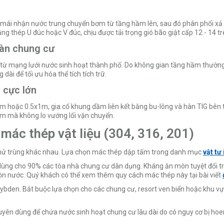
 mái nhận nước trung chuyển bơm từ tầng hầm lên, sau đó phân phối xả t
 thép U đúc hoặc V đúc, chịu được tải trọng gió bão giật cấp 12 - 14 tr
sàn chung cư
 từ mạng lưới nước sinh hoạt thành phố. Do không gian tầng hầm thường
i để tối ưu hóa thể tích tích trữ.
 cực lớn
 hoặc 0.5x1m, gia cố khung dầm liên kết bằng bu-lông và hàn TIG bên tr
ầm mà không lo vướng lối vận chuyển.
 mác thép vật liệu (304, 316, 201)
khử trùng khác nhau. Lựa chọn mác thép dập tấm trong danh mục
vật tư
ng cho 90% các tòa nhà chung cư dân dụng. Kháng ăn mòn tuyệt đối tr
n nước. Quý khách có thể xem thêm quy cách mác thép này tại bài viết
lybden. Bắt buộc lựa chọn cho các chung cư, resort ven biển hoặc khu
khuyên dùng để chứa nước sinh hoạt chung cư lâu dài do có nguy cơ bị h