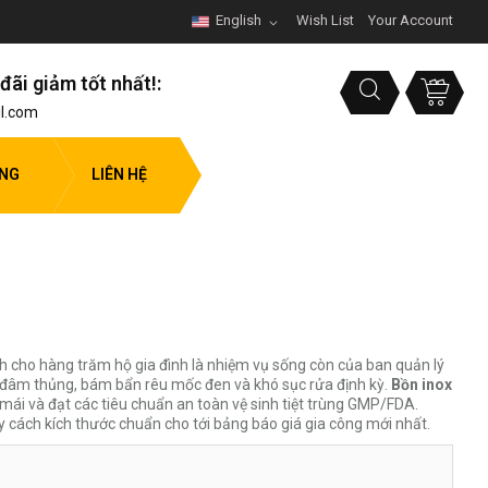
English
Wish List
Your Account
đãi giảm tốt nhất!:
l.com
ỤNG
LIÊN HỆ
nh cho hàng trăm hộ gia đình là nhiệm vụ sống còn của ban quản lý
y đâm thủng, bám bẩn rêu mốc đen và khó sục rửa định kỳ.
Bồn inox
 mái và đạt các tiêu chuẩn an toàn vệ sinh tiệt trùng GMP/FDA.
y cách kích thước chuẩn cho tới bảng báo giá gia công mới nhất.