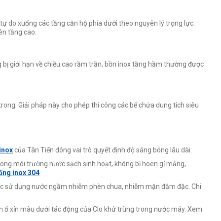
ự do xuống các tầng căn hộ phía dưới theo nguyên lý trọng lực.
ên tầng cao.
 bị giới hạn về chiều cao rầm trần, bồn inox tầng hầm thường được
ong. Giải pháp này cho phép thi công các bể chứa dung tích siêu
 inox
của Tân Tiến đóng vai trò quyết định độ sáng bóng lâu dài:
ong môi trường nước sạch sinh hoạt, không bị hoen gỉ mảng,
ống inox 304
.
 vực sử dụng nước ngầm nhiễm phèn chua, nhiễm mặn đậm đặc. Chi
oen ố xỉn màu dưới tác động của Clo khử trùng trong nước máy. Xem