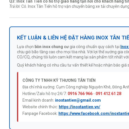
Q3: Inox Tân Tiến có hỗ trợ giao hàng tận nơi cho khách hàng t
Trả lời:
Có. Inox Tân Tiến hỗ trợ vận chuyển bằng xe tải chuyên dụn
KẾT LUẬN & LIÊN HỆ ĐẶT HÀNG INOX TÂN TI
Lựa chọn
bồn inox chung cư
gia công chuẩn quy cách tại
Inox
chịu gió bão tầng cao cho mọi tòa nhà. Với lợi thế xưởng gia
CO/CQ, chúng tôi luôn cam kết mang lại sản phẩm tốt nhất với
Quý khách hàng có nhu cầu tư vấn thiết kế hoặc nhận báo giá sỉ, 
CÔNG TY TNHH KỸ THƯƠNG TÂN TIẾN
Địa chỉ nhà xưởng: Cụm Công nghiệp Nguyên Khê, Đông Anh,
Hotline/Zalo hỗ trợ 24/7:
0916 766 966
-
091 412 61 28
Email kinh doanh:
inoxtantien@gmail.com
Website chính thức:
https://inoxtantien.vn/
Fanpage Facebook:
https://www.facebook.com/inoxtanti