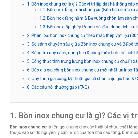
1. Bồn inox chung cư là gì? Các vị trí lắp đặt hệ thống cấp 
1.1. Bồn inox tầng mái chung cư (Bồn tích nước xả 
1.2. Bồn inox tầng hầm & Bể vuông chôn âm sàn c
1.3. Bồn inox lắp ghép Panel mô-đun dung tích cực 
2. Phân loại bồn inox chung cư theo mác thép vật liệu (304
3. So sánh chuyên sâu giữa Bồn inox chung cư và Bể bê t
4. Bảng tra quy cách, dung tích & công thức tính thể tích 
5. Công thức tính trọng lượng bồn inox chung cư chuẩn xá
6. Báo giá gia công bồn inox chung cư mới nhất tại Inox T
7. Quy trình gia công, kỹ thuật gia cố chân chịu gió bão &
8. Các câu hỏi thường gặp (FAQ)
1. Bồn inox chung cư là gì? Các vị tr
Bồn inox chung cư
là tên gọi chung cho các thiết bị chứa chất lỏn
thuộc vào sơ đồ nguyên lý cấp nước của tòa nhà cao tầng, bồn inox đư