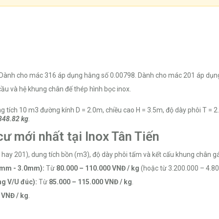
. Dành cho mác 316 áp dụng hằng số 0.00798. Dành cho mác 201 áp dụn
u và hệ khung chân đế thép hình bọc inox.
ng tích 10 m3 đường kính D = 2.0m, chiều cao H = 3.5m, độ dày phôi T = 
348.82 kg
.
cư mới nhất tại Inox Tân Tiến
hay 201), dung tích bồn (m3), độ dày phôi tấm và kết cấu khung chân gá
.5mm - 3.0mm):
Từ
80.000 – 110.000 VNĐ / kg
(hoặc từ 3.200.000 – 4.80
ng V/U đúc):
Từ
85.000 – 115.000 VNĐ / kg
.
 VNĐ / kg
.