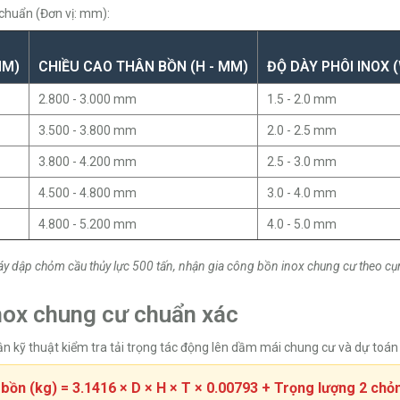
 chuẩn (Đơn vị: mm):
MM)
CHIỀU CAO THÂN BỒN (H - MM)
ĐỘ DÀY PHÔI INOX 
2.800 - 3.000 mm
1.5 - 2.0 mm
3.500 - 3.800 mm
2.0 - 2.5 mm
3.800 - 4.200 mm
2.5 - 3.0 mm
4.500 - 4.800 mm
3.0 - 4.0 mm
4.800 - 5.200 mm
4.0 - 5.0 mm
 máy dập chỏm cầu thủy lực 500 tấn, nhận gia công bồn inox chung cư theo 
inox chung cư chuẩn xác
ận kỹ thuật kiểm tra tải trọng tác động lên dầm mái chung cư và dự toán c
bồn (kg) = 3.1416 × D × H × T × 0.00793 + Trọng lượng 2 ch