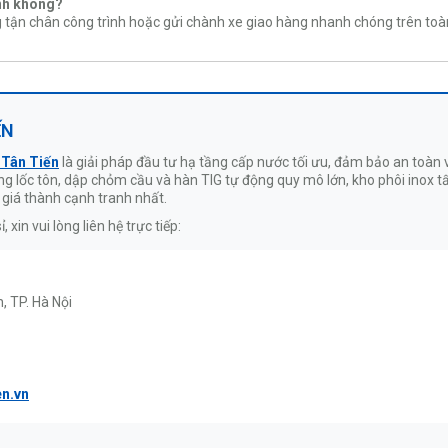
ỉnh không?
g tận chân công trình hoặc gửi chành xe giao hàng nhanh chóng trên toà
ẾN
 Tân Tiến
là giải pháp đầu tư hạ tầng cấp nước tối ưu, đảm bảo an toàn v
 công lốc tôn, dập chỏm cầu và hàn TIG tự động quy mô lớn, kho phôi in
 giá thành cạnh tranh nhất.
xin vui lòng liên hệ trực tiếp:
 TP. Hà Nội
en.vn