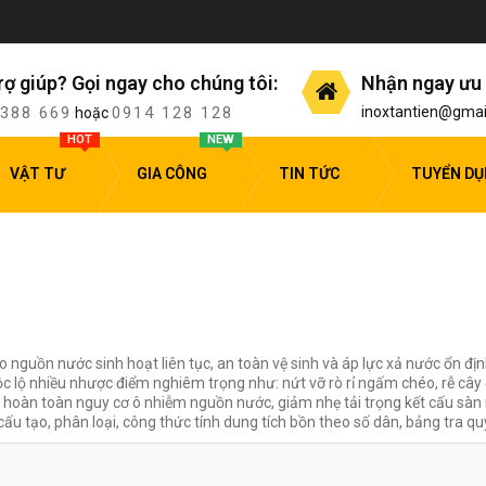
rợ giúp? Gọi ngay cho chúng tôi:
Nhận ngay ưu 
 388 669
0914 128 128
inoxtantien@gmai
hoặc
HOT
NEW
VẬT TƯ
GIA CÔNG
TIN TỨC
TUYỂN D
 nguồn nước sinh hoạt liên tục, an toàn vệ sinh và áp lực xả nước ổn đị
ộc lộ nhiều nhược điểm nghiêm trọng như: nứt vỡ rò rỉ ngấm chéo, rễ câ
iêu hoàn toàn nguy cơ ô nhiễm nguồn nước, giảm nhẹ tải trọng kết cấu sàn
u tạo, phân loại, công thức tính dung tích bồn theo số dân, bảng tra qu