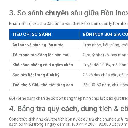
3. So sánh chuyên sâu giữa Bồn ino
Nhằm hỗ trợ các chủ đầu tư, tư vấn thiết kế và ban quản lý tòa nhà đ
TIÊU CHÍ SO SÁNH
BỒN INOX 304 GIA 
An toàn vệ sinh nguồn nước
Trơn nhẵn, tiệt trùng, k
Tải trọng tác động lên sàn mái
Cực kỳ nhẹ (vỏ inox mỏng
Khả năng chống rò rỉ ngấm chéo
Tuyệt đối 100%, mối hàn T
Sục rửa tiệt trùng định kỳ
Có xả đáy chóp cầu, dễ cọ
Tuổi thọ & Chịu thời tiết tầng cao
Bền 30-50 năm, chịu nắng
Đối với hệ dầm chân đế đỡ bồn bằng thép hình chịu lực bão giật tr
4. Bảng tra quy cách, dung tích & c
Công thức tính nhu cầu thể tích bồn nước dự trữ cho chung cư:
V_t
sạch tối thiểu trong 1 ngày đêm là: 100 × 4 × 200 = 80.000 Lít (80 m