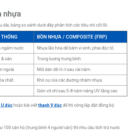
n nhựa
 dài, bảng so sánh dưới đây phân tích các tiêu chí cốt lõi:
N THỐNG
BỒN NHỰA / COMPOSITE (FRP)
n ngấm nước.
Nhựa lão hóa dễ bám vi sinh, phai độc tố.
 & sàn.
Trọng lượng trung bình.
n ngoài.
Mối dán dễ rò rỉ sau vài năm.
óa chất.
Khó cọ rửa các đường nhám nhựa.
Giòn vỡ chỉ sau 5-8 năm nắng UV tầng cao.
 U đúc
hoặc bài viết
thanh V đúc
để thi công lắp đặt đồng bộ.
cư 100 căn hộ (trung bình 4 người/căn) thì nhu cầu tích trữ nước