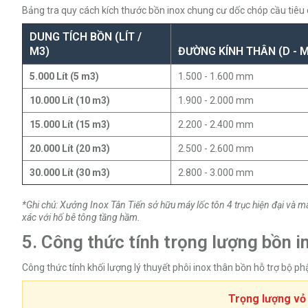
Bảng tra quy cách kích thước bồn inox chung cư dốc chóp cầu tiêu
DUNG TÍCH BỒN (LÍT /
M3)
ĐƯỜNG KÍNH THÂN (D - 
5.000 Lít (5 m3)
1.500 - 1.600 mm
10.000 Lít (10 m3)
1.900 - 2.000 mm
15.000 Lít (15 m3)
2.200 - 2.400 mm
20.000 Lít (20 m3)
2.500 - 2.600 mm
30.000 Lít (30 m3)
2.800 - 3.000 mm
*Ghi chú: Xưởng Inox Tân Tiến sở hữu máy lốc tôn 4 trục hiện đại và
xác với hố bê tông tầng hầm.
5. Công thức tính trọng lượng bồn 
Công thức tính khối lượng lý thuyết phôi inox thân bồn hỗ trợ bộ ph
Trọng lượng vỏ 