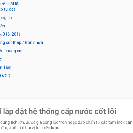
nước cốt lõi
áp tự do)
hung cư
lớn
, 316, 201)
ông cốt thép / Bồn nhựa
bồn chung cư
c
ân Tiến
 CO/CQ
í lắp đặt hệ thống cấp nước cốt lõi
g dung tích lớn, được gia công lốc tròn hoặc dập chấn từ các tấm inox cán
ợc bố trí ở hai vị trí chiến lược: