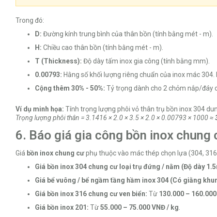
Trong đó:
D:
Đường kính trung bình của thân bồn (tính bằng mét - m).
H:
Chiều cao thân bồn (tính bằng mét - m).
T (Thickness):
Độ dày tấm inox gia công (tính bằng mm).
0.00793:
Hằng số khối lượng riêng chuẩn của inox mác 304
Cộng thêm 30% - 50%:
Tỷ trọng dành cho 2 chỏm nắp/đáy cầ
Ví dụ minh họa:
Tính trọng lượng phôi vỏ thân trụ bồn inox 304 du
Trọng lượng phôi thân = 3.1416 × 2.0 × 3.5 × 2.0 × 0.00793 × 1000 ≈
6. Báo giá gia công bồn inox chung 
Giá
bồn inox chung cư
phụ thuộc vào mác thép chọn lựa (304, 316 
Giá bồn inox 304 chung cư loại trụ đứng / nằm (Độ dày 1
Giá bể vuông / bể ngầm tầng hầm inox 304 (Có giằng khu
Giá bồn inox 316 chung cư ven biển:
Từ
130.000 – 160.000
Giá bồn inox 201:
Từ
55.000 – 75.000 VNĐ / kg
.