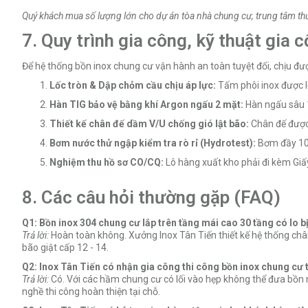
Quý khách mua số lượng lớn cho dự án tòa nhà chung cư, trung tâm thươ
7. Quy trình gia công, kỹ thuật gia
Để hệ thống bồn inox chung cư vận hành an toàn tuyệt đối, chịu đượ
Lốc tròn & Dập chỏm cầu chịu áp lực:
Tấm phôi inox được lố
Hàn TIG bảo vệ bằng khí Argon ngấu 2 mặt:
Hàn ngấu sâu 
Thiết kế chân đế dầm V/U chống gió lật bão:
Chân đế được 
Bơm nước thử ngập kiểm tra rò rỉ (Hydrotest):
Bơm đầy 100%
Nghiệm thu hồ sơ CO/CQ:
Lô hàng xuất kho phải đi kèm Gi
8. Các câu hỏi thường gặp (FAQ)
Q1: Bồn inox 304 chung cư lắp trên tầng mái cao 30 tầng có lo b
Trả lời:
Hoàn toàn không. Xưởng Inox Tân Tiến thiết kế hệ thống ch
bão giật cấp 12 - 14.
Q2: Inox Tân Tiến có nhận gia công thi công bồn inox chung cư 
Trả lời:
Có. Với các hầm chung cư có lối vào hẹp không thể đưa bồn 
nghề thi công hoàn thiện tại chỗ.