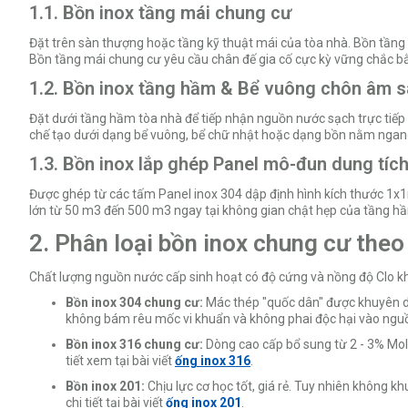
1.1. Bồn inox tầng mái chung cư
Đặt trên sàn thượng hoặc tầng kỹ thuật mái của tòa nhà. Bồn tầng
Bồn tầng mái chung cư yêu cầu chân đế gia cố cực kỳ vững chắc bằng
1.2. Bồn inox tầng hầm & Bể vuông chôn âm 
Đặt dưới tầng hầm tòa nhà để tiếp nhận nguồn nước sạch trực tiếp
chế tạo dưới dạng bể vuông, bể chữ nhật hoặc dạng bồn nằm ngang dà
1.3. Bồn inox lắp ghép Panel mô-đun dung tích
Được ghép từ các tấm Panel inox 304 dập định hình kích thước 1x1m
lớn từ 50 m3 đến 500 m3 ngay tại không gian chật hẹp của tầng h
2. Phân loại bồn inox chung cư theo
Chất lượng nguồn nước cấp sinh hoạt có độ cứng và nồng độ Clo 
Bồn inox 304 chung cư:
Mác thép "quốc dân" được khuyên dù
không bám rêu mốc vi khuẩn và không phai độc hại vào nguồ
Bồn inox 316 chung cư:
Dòng cao cấp bổ sung từ 2 - 3% Mo
tiết xem tại bài viết
ống inox 316
.
Bồn inox 201:
Chịu lực cơ học tốt, giá rẻ. Tuy nhiên không 
chi tiết tại bài viết
ống inox 201
.