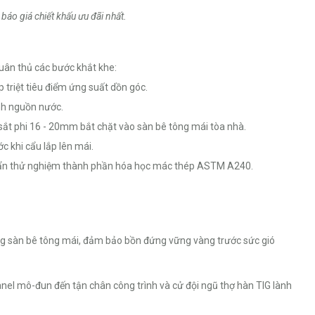
báo giá chiết khấu ưu đãi nhất.
tuân thủ các bước khắt khe:
 triệt tiêu điểm ứng suất dồn góc.
nh nguồn nước.
sắt phi 16 - 20mm bắt chặt vào sàn bê tông mái tòa nhà.
c khi cẩu lắp lên mái.
huẩn thử nghiệm thành phần hóa học mác thép ASTM A240.
ống sàn bê tông mái, đảm bảo bồn đứng vững vàng trước sức gió
nel mô-đun đến tận chân công trình và cử đội ngũ thợ hàn TIG lành