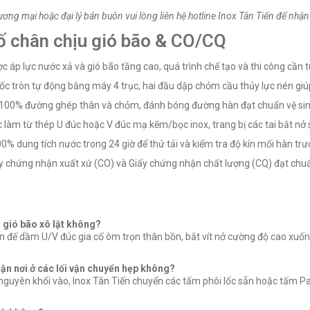
ng mại hoặc đại lý bán buôn vui lòng liên hệ hotline Inox Tân Tiến để nhận 
 cố chân chịu gió bão & CO/CQ
c áp lực nước xả và gió bão tầng cao, quá trình chế tạo và thi công cần 
c tròn tự động bằng máy 4 trục, hai đầu dập chỏm cầu thủy lực nén giúp
100% đường ghép thân và chỏm, đánh bóng đường hàn đạt chuẩn vệ si
làm từ thép U đúc hoặc V đúc mạ kẽm/bọc inox, trang bị các tai bắt nở 
 dung tích nước trong 24 giờ để thử tải và kiểm tra độ kín mối hàn trướ
ấy chứng nhận xuất xứ (CO) và Giấy chứng nhận chất lượng (CQ) đạt c
ị gió bão xô lật không?
ân đế dầm U/V đúc gia cố ôm trọn thân bồn, bắt vít nở cường độ cao xu
tận nơi ở các lối vận chuyển hẹp không?
nguyên khối vào, Inox Tân Tiến chuyển các tấm phôi lốc sẵn hoặc tấm Pa