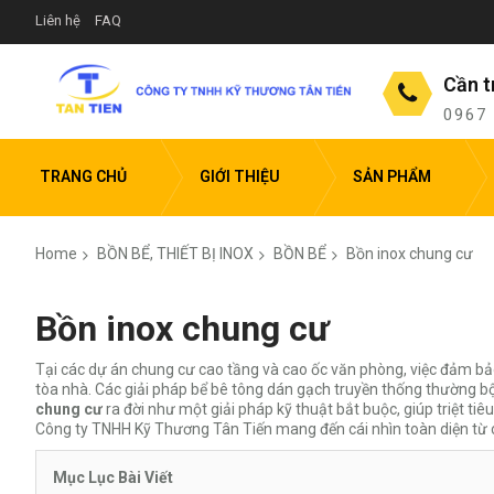
Liên hệ
FAQ
Cần t
0967
TRANG CHỦ
GIỚI THIỆU
SẢN PHẨM
Home
BỒN BỂ, THIẾT BỊ INOX
BỒN BỂ
Bồn inox chung cư
Bồn inox chung cư
Tại các dự án chung cư cao tầng và cao ốc văn phòng, việc đảm bảo
tòa nhà. Các giải pháp bể bê tông dán gạch truyền thống thường b
chung cư
ra đời như một giải pháp kỹ thuật bắt buộc, giúp triệt t
Công ty TNHH Kỹ Thương Tân Tiến mang đến cái nhìn toàn diện từ cấ
Mục Lục Bài Viết