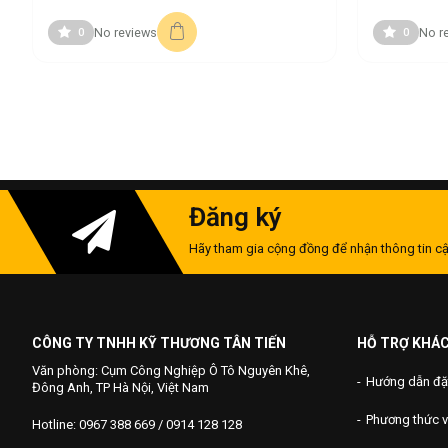
No reviews
No r
0
0
Đăng ký
Hãy tham gia cộng đồng để nhận thông tin cậ
CÔNG TY TNHH KỸ THƯƠNG TÂN TIẾN
HỖ TRỢ KHÁ
Văn phòng: Cụm Công Nghiệp Ô Tô Nguyên Khê,
Hướng dẫn đặ
Đông Anh, TP Hà Nội, Việt Nam
Phương thức 
Hotline: 0967 388 669 / 0914 128 128