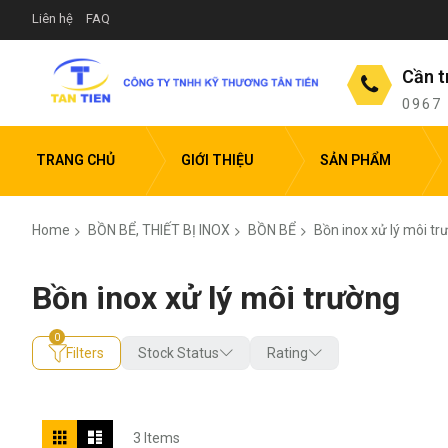
Liên hệ
FAQ
Cần t
0967
TRANG CHỦ
GIỚI THIỆU
SẢN PHẨM
Home
BỒN BỂ, THIẾT BỊ INOX
BỒN BỂ
Bồn inox xử lý môi tr
Bồn inox xử lý môi trường
Filters
Stock Status
Rating
View
Grid
List
3
Items
as