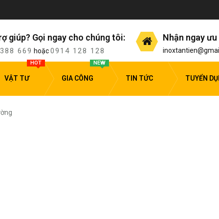
rợ giúp? Gọi ngay cho chúng tôi:
Nhận ngay ưu 
 388 669
0914 128 128
inoxtantien@gmai
hoặc
HOT
NEW
VẬT TƯ
GIA CÔNG
TIN TỨC
TUYỂN D
ường