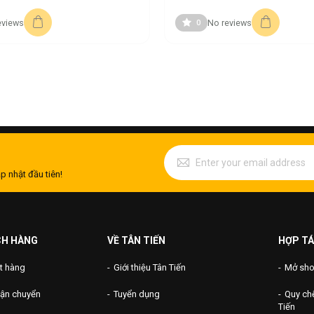
eviews
No reviews
0
p nhật đầu tiên!
CH HÀNG
VỀ TÂN TIẾN
HỢP TÁ
t hàng
Giới thiệu Tân Tiến
Mở shop
vận chuyển
Tuyển dụng
Quy chế
Tiến