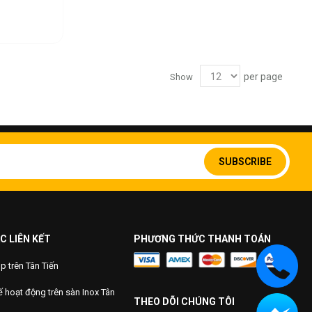
per page
Show
Sign
Up
SUBSCRIBE
for
Our
Newsletter:
C LIÊN KẾT
PHƯƠNG THỨC THANH TOÁN
 trên Tân Tiến
 hoạt động trên sàn Inox Tân
THEO DÕI CHÚNG TÔI