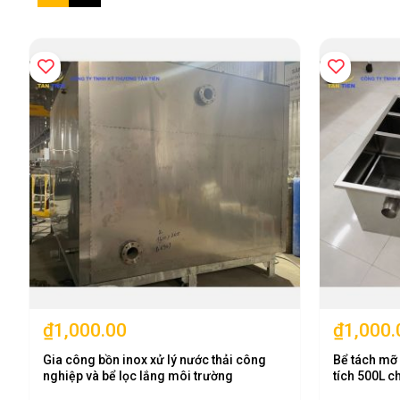
₫1,000.00
₫1,000.
Gia công bồn inox xử lý nước thải công
Bể tách mỡ
nghiệp và bể lọc lắng môi trường
tích 500L c