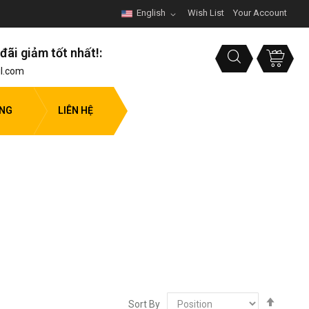
English
Wish List
Your Account
đãi giảm tốt nhất!:
l.com
ỤNG
LIÊN HỆ
Set
Sort By