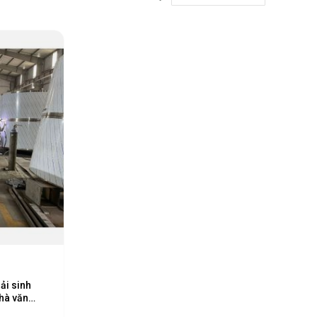
Desce
Direct
ải sinh
hà văn