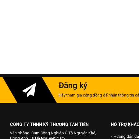
Đăng ký
Hãy tham gia cộng đồng để nhận thông tin cậ
CÔNG TY TNHH KỸ THƯƠNG TÂN TIẾN
HỖ TRỢ KHÁ
Văn phòng: Cụm Công Nghiệp Ô Tô Nguyên Khê,
Hướng dẫn đặ
Đông Anh, TP Hà Nội, Việt Nam