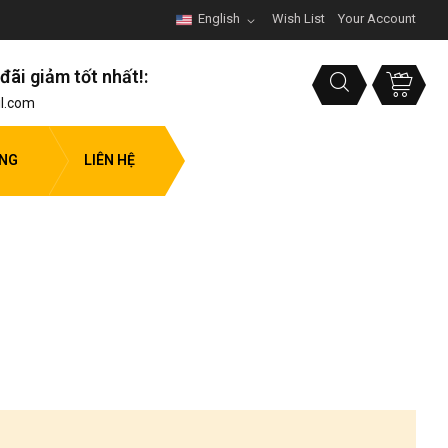
English
Wish List
Your Account
đãi giảm tốt nhất!:
l.com
ỤNG
LIÊN HỆ