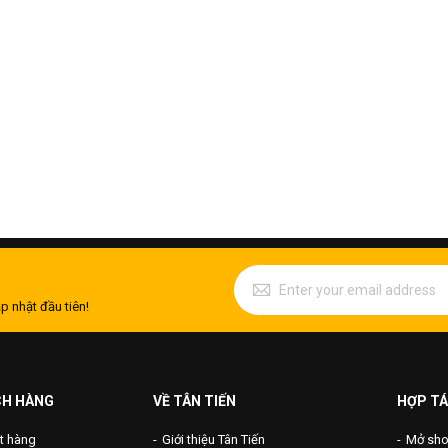
p nhật đầu tiên!
CH HÀNG
VỀ TÂN TIẾN
HỢP TÁ
t hàng
Giới thiệu Tân Tiến
Mở shop