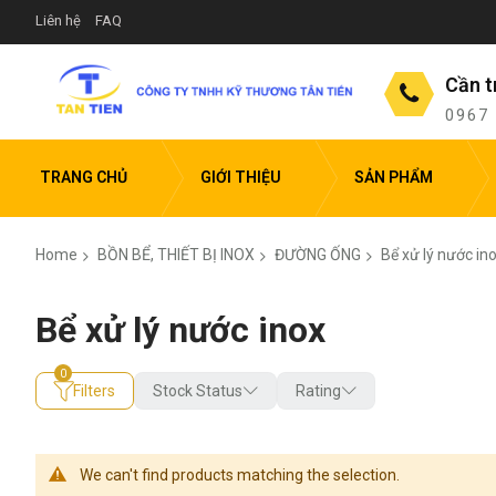
Liên hệ
FAQ
Cần t
0967
TRANG CHỦ
GIỚI THIỆU
SẢN PHẨM
Home
BỒN BỂ, THIẾT BỊ INOX
ĐƯỜNG ỐNG
Bể xử lý nước in
Bể xử lý nước inox
Filters
Stock Status
Rating
We can't find products matching the selection.