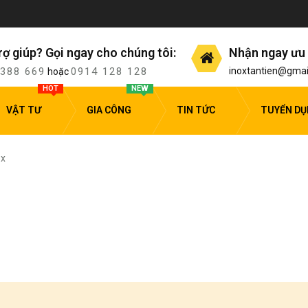
rợ giúp? Gọi ngay cho chúng tôi:
Nhận ngay ưu 
 388 669
0914 128 128
inoxtantien@gmai
hoặc
HOT
NEW
VẬT TƯ
GIA CÔNG
TIN TỨC
TUYỂN D
ox