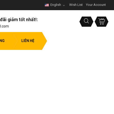
English
Wish List
Your Account
đãi giảm tốt nhất!:
l.com
ỤNG
LIÊN HỆ