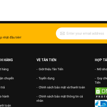
p nhật đầu tiên!
CH HÀNG
VỀ TÂN TIẾN
HỢP TÁ
t hàng
Giới thiệu Tân Tiến
Mở shop
vận chuyển
Tuyển dụng
Quy chế
Tiến
 trả
Chính sách bảo mật và thanh toán
ảo hành
Chính sách bảo mật thông tin cá
nhân
anh toán