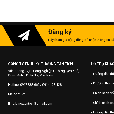
Đăng ký
Hãy tham gia cộng đồng để nhận thông tin cậ
CÔNG TY TNHH KỸ THƯƠNG TÂN TIẾN
HỖ TRỢ KHÁ
Văn phòng: Cụm Công Nghiệp Ô Tô Nguyên Khê,
Hướng dẫn đặ
Đông Anh, TP Hà Nội, Việt Nam
Phương thức 
Hotline: 0967 388 669 / 0914 128 128
Chính sách đổi
Mã số thuế:
Chính sách b
Email: inoxtantien@gmail.com
Hướng dẫn th