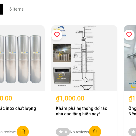
w
List
6
Items
0.00
₫1,000.00
₫1
ác inox chất lượng
Khám phá hệ thống đổ rác
Ống
nhà cao tầng hiện nay!
Nên
304
o reviews
No reviews
0