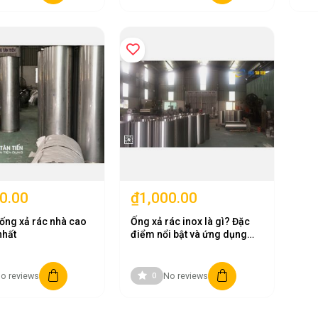
0.00
₫1,000.00
ống xả rác nhà cao
Ống xả rác inox là gì? Đặc
nhất
điểm nổi bật và ứng dụng
của ống xả rác
o reviews
No reviews
0