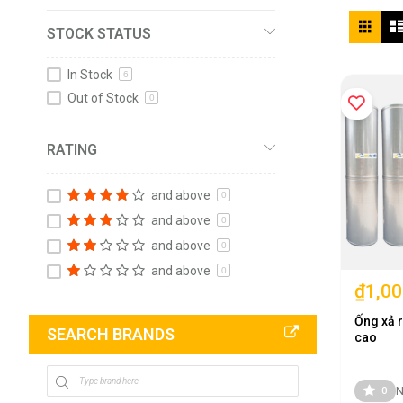
Vie
Grid
STOCK STATUS
as
In Stock
6
Out of Stock
0
RATING
and above
0
and above
0
and above
0
and above
0
₫1,00
Ống xả r
SEARCH BRANDS
cao
N
0