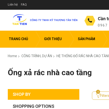
Liên hệ
FAQ
Cần t
0967
TRANG CHỦ
GIỚI THIỆU
SẢN PHẨM
Home
CÔNG TRÌNH, DỰ ÁN
HỆ THỐNG ĐỔ RÁC NHÀ CAO TẦN
Ống xả rác nhà cao tầng
SHOP BY
Filter
SHOPPING OPTIONS