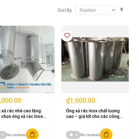
Set
Sort By
Desce
Direct
,000.00
₫1,000.00
 xả rác nhà cao tầng:
Ống xả rác inox chất lượng
 chọn ống xả rác Inox
cao – giá tốt cho các công
trình lớn
No reviews
No reviews
0
0