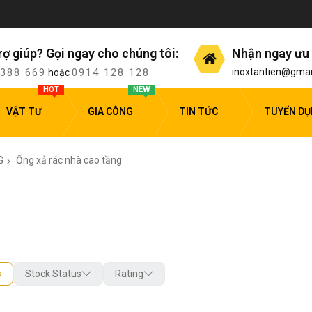
rợ giúp? Gọi ngay cho chúng tôi:
Nhận ngay ưu 
 388 669
0914 128 128
inoxtantien@gmai
hoặc
HOT
NEW
VẬT TƯ
GIA CÔNG
TIN TỨC
TUYỂN D
G
Ống xả rác nhà cao tầng
s
Stock Status
Rating