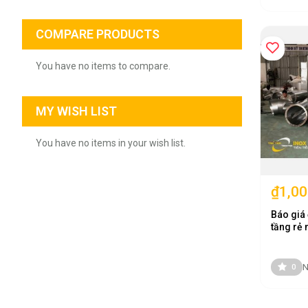
COMPARE PRODUCTS
You have no items to compare.
MY WISH LIST
You have no items in your wish list.
₫1,00
Báo giá 
tầng rẻ 
N
0