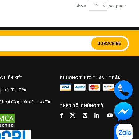
per page
Show
Sign
Up
SUBSCRIBE
for
Our
Newsletter:
C LIÊN KẾT
PHƯƠNG THỨC THANH TOÁN
 trên Tân Tiến
 hoạt động trên sàn Inox Tân
THEO DÕI CHÚNG TÔI