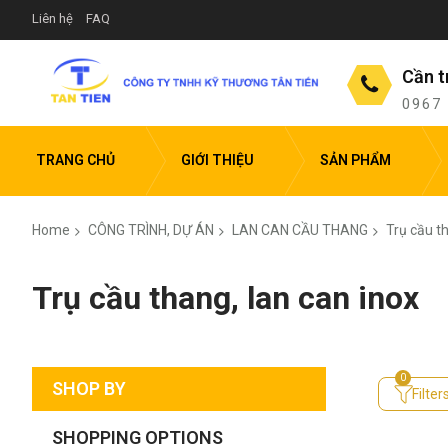
Liên hệ
FAQ
Cần t
0967
TRANG CHỦ
GIỚI THIỆU
SẢN PHẨM
Home
CÔNG TRÌNH, DỰ ÁN
LAN CAN CẦU THANG
Trụ cầu th
Trụ cầu thang, lan can inox
SHOP BY
Filter
SHOPPING OPTIONS