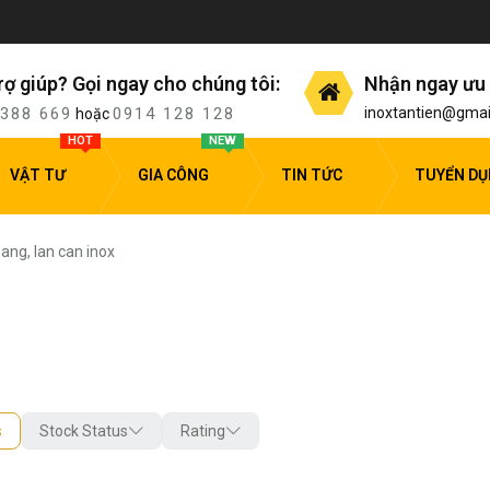
rợ giúp? Gọi ngay cho chúng tôi:
Nhận ngay ưu 
 388 669
0914 128 128
inoxtantien@gmai
hoặc
HOT
NEW
VẬT TƯ
GIA CÔNG
TIN TỨC
TUYỂN D
ang, lan can inox
s
Stock Status
Rating