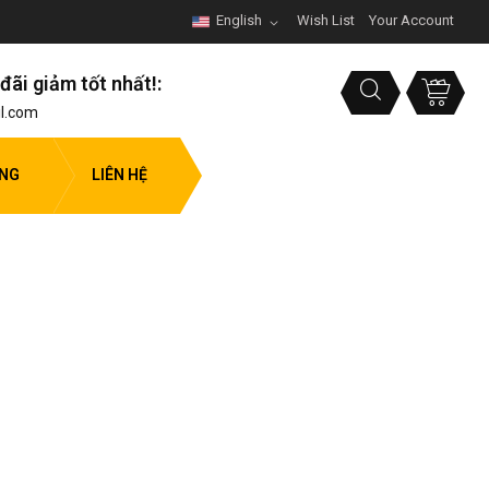
English
Wish List
Your Account
đãi giảm tốt nhất!:
l.com
ỤNG
LIÊN HỆ