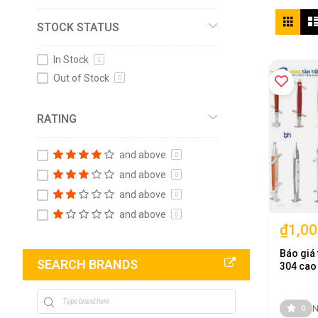
Vie
Grid
STOCK STATUS
as
In Stock
1
Out of Stock
0
RATING
and above
0
and above
0
and above
0
and above
0
₫1,00
Báo giá 
SEARCH BRANDS
304 cao
N
0