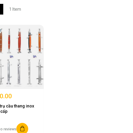
w
List
1
Item
0.00
trụ cầu thang inox
 cấp
o reviews