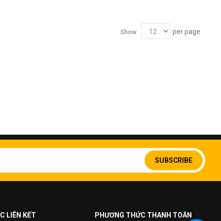
per page
Show
Sign
Up
SUBSCRIBE
for
Our
Newsletter:
C LIÊN KẾT
PHƯƠNG THỨC THANH TOÁN