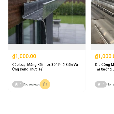
Khổ 600
250
Khổ 800
350
Khổ 1000
400
Khổ 1200
500
*Ghi chú: Ngoài các khổ phôi dập tiêu chuẩn trên, xưởng Inox Tân Tiế
5. Công thức tính trọng lượng máng
₫1,000.00
₫1,000.
Các Loại Máng Xối Inox 304 Phổ Biến Và
Gia Công M
Công thức tính khối lượng lý thuyết hỗ trợ bộ phận thu mua kiểm tr
Ứng Dụng Thực Tế
Tại Xưởng U
No reviews
No r
0
0
Trong đó:
W:
Tổng chu vi mặt cắt phôi duỗi phẳng của máng (tính bằng 
T (Thickness):
Độ dày của tấm inox gia công máng (tính b
0.00793:
Hằng số khối lượng riêng chuẩn của inox mác 304.