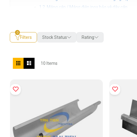
1.2. Máng cáp / Máng điện inox bảo vệ dây cáp
2. Phân loại máng inox theo mác thép vật liệu (304, 316, 
3. So sánh chuyên sâu giữa Máng inox và Máng tôn mạ 
4. Bảng tra quy cách & kích thước máng inox thông dụng
Filters
Stock Status
Rating
5. Công thức tính trọng lượng máng inox chấn chuẩn xác
6. Báo giá gia công máng inox mới nhất tại Inox Tân Tiến
7. Quy trình lắp đặt & nghiệm thu CO/CQ máng inox
View
Grid
List
10
Items
as
8. Các câu hỏi thường gặp (FAQ)
1. Máng inox là gì? Các dòng sản ph
Máng inox
là tên gọi chung cho các sản phẩm cơ khí dạng máng r
chia làm hai loại ứng dụng riêng biệt:
1.1. Máng xối inox thoát nước mưa công nghi
Là hệ thống máng dẫn gom nước mưa từ mái tôn nhà xưởng, nhà dân 