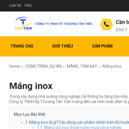
Liên hệ
FAQ
Cần t
0967
TRANG CHỦ
GIỚI THIỆU
SẢN PHẨM
Home
CÔNG TRÌNH, DỰ ÁN
MÁNG, TẤM ĐẬY
Máng inox
Máng inox
Trong xây dựng nhà xưởng công nghiệp, hệ thống hạ tầng tòa nhà,
Công ty TNHH Kỹ Thương Tân Tiến mang đến cái nhìn toàn diện từ ph
Mục Lục Bài Viết
1. Máng inox là gì? Các dòng sản phẩm chính trên thị trư
1.1. Máng xối inox thoát nước mưa công nghiệp