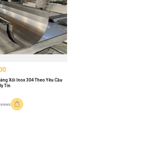
160
15 - 20
210
20 - 25
280
20 - 25
330
20 - 25
n sở hữu máy chấn CNC dài tới 6m, nhận gia công chấn máng inox theo bất kỳ
 inox chấn chuẩn xác
00
áng Xối Inox 304 Theo Yêu Cầu
a tải trọng mái nhà xưởng và tính toán dự toán chi phí vận chuyển đơn h
y Tín
Trọng lượng mét tới (kg/m) = W × T × 0.00793
eviews
mm). Ví dụ máng U đáy 200, hai thành 150, hai tai 20 thì W = 200 + 150
ằng mm).
 Đối với máng mác 316, áp dụng hằng số 0.00798. Đối với máng mác 201