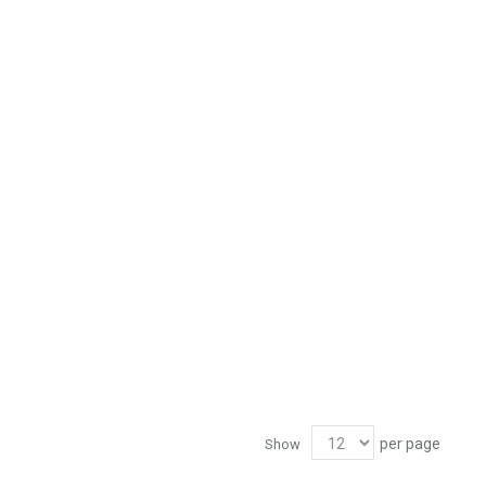
1.0 - 2.0 mm
1.2 - 2.0 mm
1.5 - 3.0 mm
1.5 - 3.0 mm
 kích thước đặc thù nào của từng công trình.
àng:
 + 150 + 20 + 20 = 540 mm.
per page
Show
, áp dụng hằng số 0.00793.