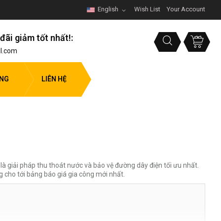
English
Wish List
Your Account
đãi giảm tốt nhất!:
l.com
ỤNG
LIÊN HỆ
là giải pháp thu thoát nước và bảo vệ đường dây điện tối ưu nhất.
 cho tới bảng báo giá gia công mới nhất.