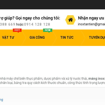
rợ giúp? Gọi ngay cho chúng tôi:
Nhận ngay ưu 
 388 669
0914 128 128
inoxtantien@gmai
hoặc
HOT
NEW
VẬT TƯ
GIA CÔNG
TIN TỨC
TUYỂN D
 nhà máy chế biến thực phẩm, dược phẩm và xử lý nước thải,
máng inox
ân loại, bảng tra quy cách kích thước chuẩn, công thức tính trọng lượng
ờng