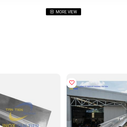
MORE VIEW
201)
màu
ẩm chính trên thị trường
ỗng thành mỏng hoặc thành dày, được dập chấn từ các cuộn inox tấm ph
ệp
dụng, trang trại hoặc các công trình công cộng dẫn xuống ống thoát. M