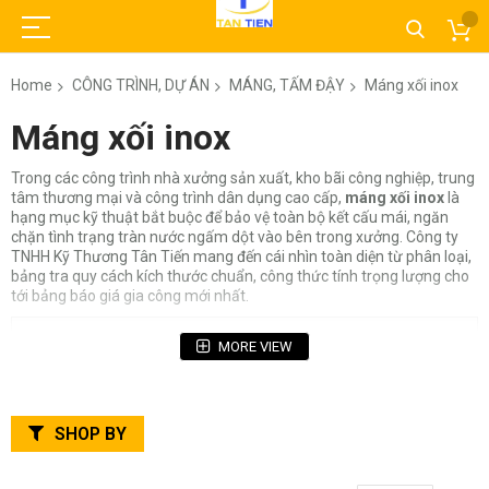
Home
CÔNG TRÌNH, DỰ ÁN
MÁNG, TẤM ĐẬY
Máng xối inox
Máng xối inox
Trong các công trình nhà xưởng sản xuất, kho bãi công nghiệp, trung
tâm thương mại và công trình dân dụng cao cấp,
máng xối inox
là
hạng mục kỹ thuật bắt buộc để bảo vệ toàn bộ kết cấu mái, ngăn
chặn tình trạng tràn nước ngấm dột vào bên trong xưởng. Công ty
TNHH Kỹ Thương Tân Tiến mang đến cái nhìn toàn diện từ phân loại,
bảng tra quy cách kích thước chuẩn, công thức tính trọng lượng cho
tới bảng báo giá gia công mới nhất.
Mục Lục Bài Viết
MORE VIEW
1. Máng xối inox là gì? Cấu tạo & Nguyên lý vận hành
1.1. Cấu tạo chi tiết của hệ thống máng xối inox
1.2. Kiểu dáng chấn máng xối phổ biến (U, V, Bán
SHOP BY
nguyệt)
2. Phân loại máng xối inox theo mác thép vật liệu (304,