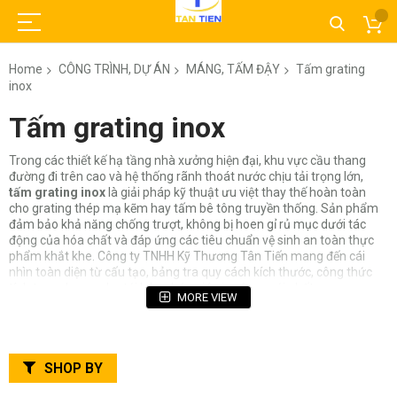
Home
CÔNG TRÌNH, DỰ ÁN
MÁNG, TẤM ĐẬY
Tấm grating
inox
Tấm grating inox
Trong các thiết kế hạ tầng nhà xưởng hiện đại, khu vực cầu thang
đường đi trên cao và hệ thống rãnh thoát nước chịu tải trọng lớn,
tấm grating inox
là giải pháp kỹ thuật ưu việt thay thế hoàn toàn
cho grating thép mạ kẽm hay tấm bê tông truyền thống. Sản phẩm
đảm bảo khả năng chống trượt, không bị hoen gỉ rủ mục dưới tác
động của hóa chất và đáp ứng các tiêu chuẩn vệ sinh an toàn thực
phẩm khắt khe. Công ty TNHH Kỹ Thương Tân Tiến mang đến cái
nhìn toàn diện từ cấu tạo, bảng tra quy cách kích thước, công thức
tính trọng lượng cho tới bảng báo giá gia công mới nhất.
MORE VIEW
Mục Lục Bài Viết
1. Tấm grating inox là gì? Cấu tạo & Công nghệ hàn liên
SHOP BY
kết
1.1. Các chi tiết cấu thành tấm grating inox