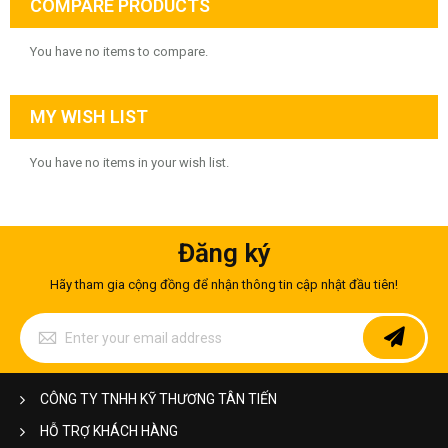
COMPARE PRODUCTS
You have no items to compare.
MY WISH LIST
You have no items in your wish list.
Đăng ký
Hãy tham gia cộng đồng để nhận thông tin cập nhật đầu tiên!
Sign
Up
for
Our
Newsletter:
CÔNG TY TNHH KỸ THƯƠNG TÂN TIẾN
HỖ TRỢ KHÁCH HÀNG