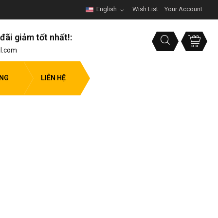
English
Wish List
Your Account
đãi giảm tốt nhất!:
l.com
ỤNG
LIÊN HỆ