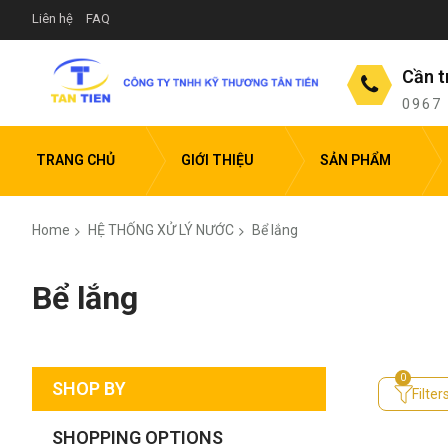
Liên hệ
FAQ
Cần t
0967
TRANG CHỦ
GIỚI THIỆU
SẢN PHẨM
Home
HỆ THỐNG XỬ LÝ NƯỚC
Bể lắng
Bể lắng
SHOP BY
Filter
SHOPPING OPTIONS