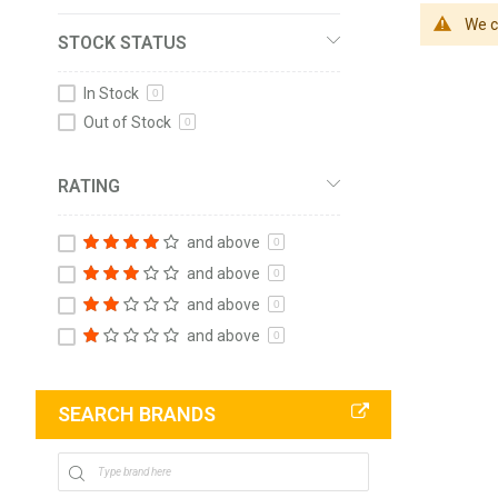
We c
STOCK STATUS
In Stock
0
Out of Stock
0
RATING
and above
0
and above
0
and above
0
and above
0
SEARCH BRANDS