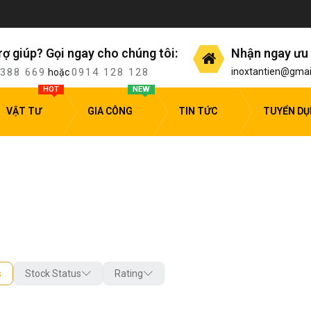
rợ giúp? Gọi ngay cho chúng tôi:
Nhận ngay ưu 
 388 669
0914 128 128
inoxtantien@gmai
hoặc
HOT
NEW
VẬT TƯ
GIA CÔNG
TIN TỨC
TUYỂN D
s
Stock Status
Rating