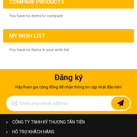
COMPARE PRODUCTS
You have no items to compare.
MY WISH LIST
You have no items in your wish list.
Đăng ký
Hãy tham gia cộng đồng để nhận thông tin cập nhật đầu tiên!
Sign
Up
for
Our
Newsletter:
CÔNG TY TNHH KỸ THƯƠNG TÂN TIẾN
HỖ TRỢ KHÁCH HÀNG