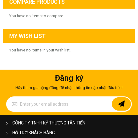
COMPARE PRODUCTS
You have no items to compare.
MY WISH LIST
You have no items in your wish list.
Đăng ký
Hãy tham gia cộng đồng để nhận thông tin cập nhật đầu tiên!
Sign
Up
for
Our
Newsletter:
CÔNG TY TNHH KỸ THƯƠNG TÂN TIẾN
HỖ TRỢ KHÁCH HÀNG