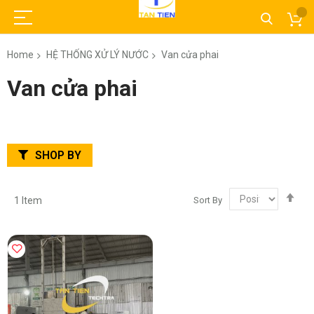
Home
HỆ THỐNG XỬ LÝ NƯỚC
Van cửa phai
Van cửa phai
SHOP BY
Set
Sort By
1
Item
Des
Dir