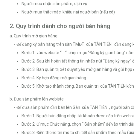
Người mua nhận sản phẩm, dịch vụ.
Người mua thắc mắc, khiếu nại người bán (nếu có)
2. Quy trình dành cho người bán hàng
a. Quy trình mở gian hàng
- Để đăng ký bán hàng trên sàn TMĐT của TÂN TIẾN cần đăng ký th
Bước 1: vào website “ “ chọn mục “Đăng ký gian hàng” nằm
Bước 2: Sau khi hoàn tất thông tin nhấp nút “Đăng ký ngay”
Bước 3: Ban quản trị xét duyệt yêu mở gian hàng và gửi hợp
Bước 4: Ký hợp đồng mở gian hàng
Bước 5: Khởi tạo thành công, Ban quản trị của TÂN TIẾN kí
b. Đưa sản phẩm lên webiste:
- Để đưa sản phẩm cần bán lên Sàn của TÂN TIẾN , người bán cầ
Bước 1: Người bán đăng nhập tài khoản được cấp trên websi
Bước 2: Ở mục Chức năng, chọn “ Sản phẩm” để vào trình đ
Bước 3: Điền thông tin mô tả chi tiết sản phẩm theo mẫu (giá c