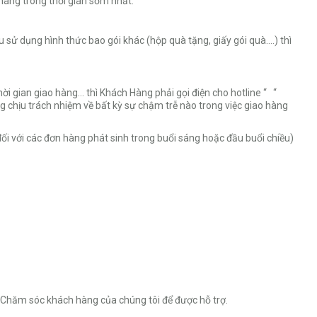
hàng trong thời gian sớm nhất.
ử dụng hình thức bao gói khác (hộp quà tặng, giấy gói quà….) thì
i gian giao hàng… thì Khách Hàng phải gọi điện cho hotline “ “
 chịu trách nhiệm về bất kỳ sự chậm trễ nào trong việc giao hàng
ối với các đơn hàng phát sinh trong buổi sáng hoặc đầu buổi chiều)
Chăm sóc khách hàng của chúng tôi để được hỗ trợ.