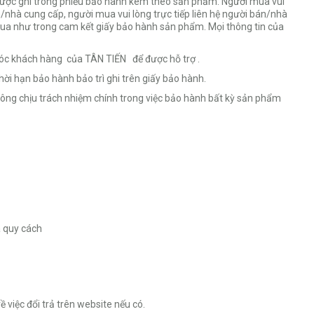
 được ghi trong phiếu bảo hành kèm theo sản phẩm. Người mua vui
n/nhà cung cấp, người mua vui lòng trực tiếp liên hệ người bán/nhà
mua như trong cam kết giấy bảo hành sản phẩm. Mọi thông tin của
 sóc khách hàng của TÂN TIẾN để được hỗ trợ .
ời hạn bảo hành bảo trì ghi trên giấy bảo hành.
ng chịu trách nhiệm chính trong việc bảo hành bất kỳ sản phẩm
à quy cách
việc đổi trả trên website nếu có.