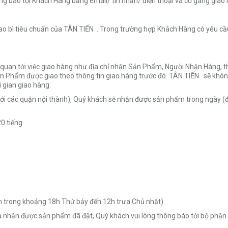
 báo tới Khách Hàng bằng email/ tin nhắn/ điện thoại và cố gắng giao 
bì tiêu chuẩn của TÂN TIẾN . Trong trường hợp Khách Hàng có yêu cầu s
uan tới việc giao hàng như địa chỉ nhận Sản Phẩm, Người Nhận Hàng, thờ
ản Phẩm được giao theo thông tin giao hàng trước đó. TÂN TIẾN sẽ không
 gian giao hàng:
 với các quận nội thành), Quý khách sẽ nhận được sản phẩm trong ngày (đ
0 tiếng.
m trong khoảng 18h Thứ bảy đến 12h trưa Chủ nhật).
nhận được sản phẩm đã đặt, Quý khách vui lòng thông báo tới bộ phận 