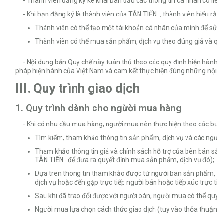
- Thành viên đăng ký kê khai ban đầu các thông tin cá nhân có l
- Khi bạn đăng ký là thành viên của TÂN TIẾN , thành viên hiểu r
Thành viên có thể tạo một tài khoản cá nhân của mình để sử
Thành viên có thể mua sản phẩm, dịch vụ theo đúng giá và 
- Nội dung bản Quy chế này tuân thủ theo các quy định hiện hành 
pháp hiện hành của Việt Nam và cam kết thực hiện đúng những nội
III. Quy trình giao dịch
1. Quy trình dành cho ngừời mua hàng
- Khi có nhu cầu mua hàng, người mua nên thực hiện theo các bư
Tìm kiếm, tham khảo thông tin sản phẩm, dịch vụ và các n
Tham khảo thông tin giá và chính sách hỗ trợ của bên bán
TÂN TIẾN để đưa ra quyết định mua sản phẩm, dịch vụ đó);
Dựa trên thông tin tham khảo được từ người bán sản phẩm, dị
dịch vụ hoặc đến gặp trực tiếp người bán hoặc tiếp xúc trực
Sau khi đã trao đổi được với người bán, người mua có thể qu
Người mua lựa chọn cách thức giao dịch (tuy vào thỏa thuậ