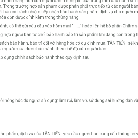
bảo hành hàng hóa của người bán. Thông tin của trung tâm bảo hành sẽ
ành. Trong trường hợp sản phẩm được phân phối trực tiếp từ các người bá
ười bán có trách nhiệm tiếp nhận bảo hành sản phẩm dịch vụ cho người 
/hóa đơn được đính kèm trong thùng hàng.
h, có thể gửi yêu cầu vào hòm mail ”.......” hoặc liên hệ bộ phận Chăm
 hợp người bán từ chối bảo hành bảo trì sản phẩm khi đang còn trong th
h bảo hành, báo trì đối với hàng hóa có dự định mua. TÂN TIẾN sẽ khô
ủa người mua được bảo hành theo chế độ của người bán.
p dụng chính sách bảo hành theo quy định sau:
ỗi hỏng hóc do người sử dụng: làm rơi, làm vỡ, sử dụng sai hướng dấn v
ản phẩm, dịch vụ của TÂN TIẾN yêu cầu người bán cung cấp thông tin về 