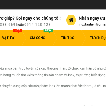
rợ giúp? Gọi ngay cho chúng tôi:
Nhận ngay ưu 
 388 669
0914 128 128
inoxtantien@gmai
hoặc
HOT
NEW
VẬT TƯ
GIA CÔNG
TIN TỨC
TUYỂN D
ệu, mua bán trực tuyến của các thương nhân, tổ chức, cá nhân có nhu c
àng muốn tìm kiếm thông tin sản phẩm về inox, thị trường biến động c
 chuyên cung cấp các sản phẩm inox lớn mạnh nhất Việt Nam , là cầu nố