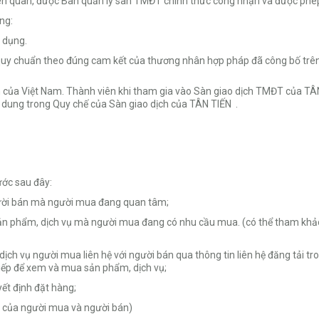
iên quan, được Ban quản lý sàn TMĐT chính thức công nhận và được phé
ằng:
 dụng.
quy chuẩn theo đúng cam kết của thương nhân hợp pháp đã công bố trên
của Việt Nam. Thành viên khi tham gia vào Sàn giao dịch TMĐT của TÂN 
 dung trong Quy chế của Sàn giao dịch của TÂN TIẾN .
ớc sau đây:
gười bán mà người mua đang quan tâm;
 sản phẩm, dịch vụ mà người mua đang có nhu cầu mua. (có thể tham kh
ch vụ người mua liên hệ với người bán qua thông tin liên hệ đăng tải tr
 tiếp để xem và mua sản phẩm, dịch vụ;
yết định đặt hàng;
n của người mua và người bán)