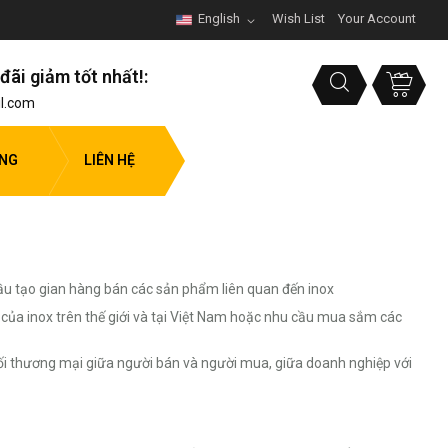
English
Wish List
Your Account
đãi giảm tốt nhất!:
l.com
ỤNG
LIÊN HỆ
ầu tạo gian hàng bán các sản phẩm liên quan đến inox
ủa inox trên thế giới và tại Việt Nam hoặc nhu cầu mua sắm các
i thương mại giữa người bán và người mua, giữa doanh nghiệp với