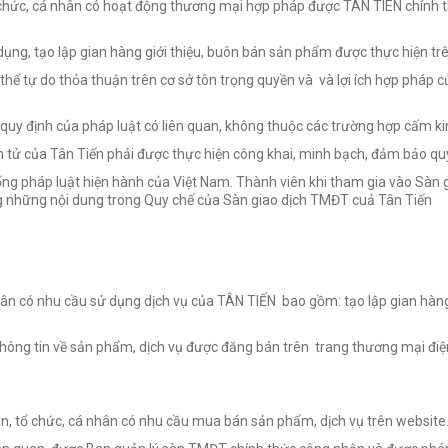
chức, cá nhân có hoạt động thương mại hợp pháp được TÂN TIÊN chính t
g, tạo lập gian hàng giới thiệu, buôn bán sản phẩm được thực hiện tr
thể tự do thỏa thuận trên cơ sở tôn trọng quyền và và lợi ích hợp pháp
y định của pháp luật có liên quan, không thuộc các trường hợp cấm ki
 của Tân Tiến phải được thực hiện công khai, minh bạch, đảm bảo quyề
ng pháp luật hiện hành của Việt Nam. Thành viên khi tham gia vào Sàn g
ng những nội dung trong Quy chế của Sàn giao dịch TMĐT cuả Tân Tiến
ân có nhu cầu sử dụng dịch vụ của TÂN TIẾN bao gồm: tạo lập gian hàng,
 thông tin về sản phẩm, dịch vụ được đăng bán trên trang thương mại đi
n, tổ chức, cá nhân có nhu cầu mua bán sản phẩm, dịch vụ trên website