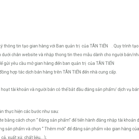
ông tin tạo gian hàng với Ban quản trị của TÂN TIẾN . Quy trình tạo 
 dưới chân website và nhập thong tin theo mẫu dành cho người bán/nh
 để gửi yêu cầu mở gian hàng đến ban quản trị của TÂN TIẾN
 đồng hợp tác dịch bán hàng trên TÂN TIẾN đến nhà cung cấp.
ch hoạt tài khoản và người bán có thể bắt đầu đăng sản phẩm/ dịch vụ 
n thực hiện các bước như sau:
te bằng cách chọn “ Đăng sản phẩm” để tiến hành đăng nhập tài khoản d
ăng sản phẩm và chọn “ Thêm mới” để đăng sản phẩm vào gian hàng của
ả, xuất xứ, chất liệu,…);