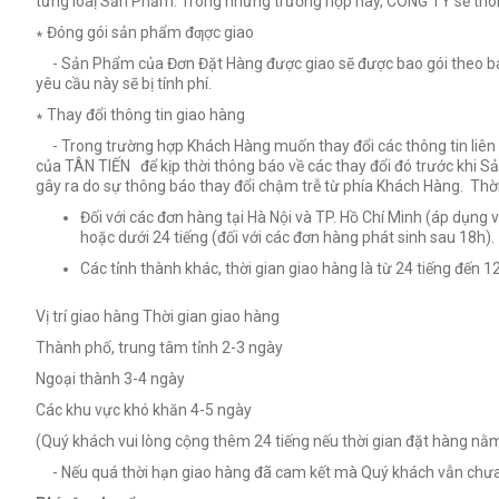
từng loaị Sản Phẩm. Trong những trường hợp này, CÔNG TY sẽ thông
∗ Đóng gói sản phẩm đƣợc giao
- Sản Phẩm của Đơn Đặt Hàng được giao sẽ được bao gói theo bao 
yêu cầu này sẽ bị tính phí.
∗ Thay đổi thông tin giao hàng
- Trong trường hợp Khách Hàng muốn thay đổi các thông tin liên q
của TÂN TIẾN để kịp thời thông báo về các thay đổi đó trước khi S
gây ra do sự thông báo thay đổi chậm trễ từ phía Khách Hàng. Thời
Đối với các đơn hàng tại Hà Nội và TP. Hồ Chí Minh (áp dụng
hoặc dưới 24 tiếng (đối với các đơn hàng phát sinh sau 18h).
Các tỉnh thành khác, thời gian giao hàng là từ 24 tiếng đến 12
Vị trí giao hàng Thời gian giao hàng
Thành phố, trung tâm tỉnh 2-3 ngày
Ngoại thành 3-4 ngày
Các khu vực khó khăn 4-5 ngày
(Quý khách vui lòng cộng thêm 24 tiếng nếu thời gian đặt hàng nằ
- Nếu quá thời hạn giao hàng đã cam kết mà Quý khách vẫn chưa 