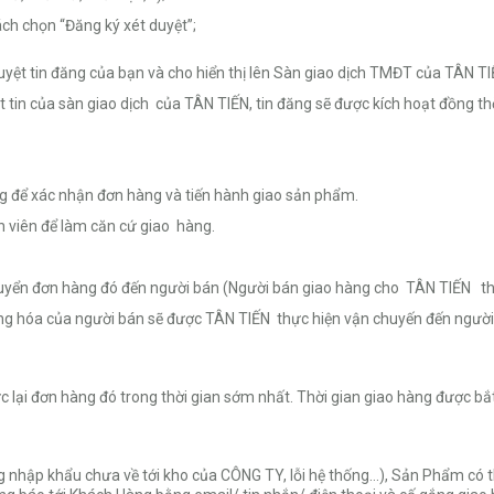
ch chọn “Đăng ký xét duyệt”;
yệt tin đăng của bạn và cho hiển thị lên Sàn giao dịch TMĐT của TÂN TI
in của sàn giao dịch của TÂN TIẾN, tin đăng sẽ được kích hoạt đồng thời
g để xác nhận đơn hàng và tiến hành giao sản phẩm.
 viên để làm căn cứ giao hàng.
uyển đơn hàng đó đến người bán (Người bán giao hàng cho TÂN TIẾN th
ng hóa của người bán sẽ được TÂN TIẾN thực hiện vận chuyến đến ngườ
lại đơn hàng đó trong thời gian sớm nhất. Thời gian giao hàng được bắ
p khẩu chưa về tới kho của CÔNG TY, lỗi hệ thống…), Sản Phẩm có thể 