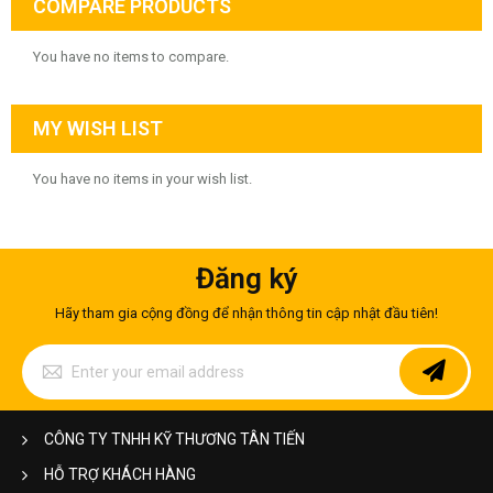
COMPARE PRODUCTS
You have no items to compare.
MY WISH LIST
You have no items in your wish list.
Đăng ký
Hãy tham gia cộng đồng để nhận thông tin cập nhật đầu tiên!
Sign
Up
for
Our
Newsletter:
CÔNG TY TNHH KỸ THƯƠNG TÂN TIẾN
HỖ TRỢ KHÁCH HÀNG