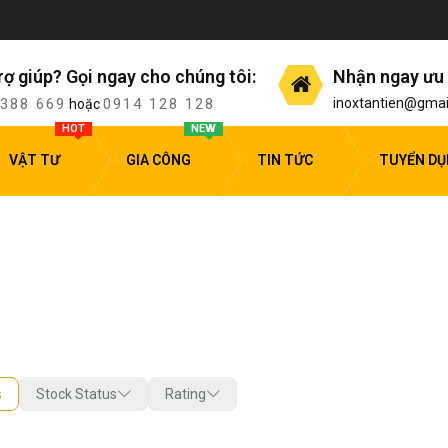
rợ giúp? Gọi ngay cho chúng tôi:
Nhận ngay ưu 
 388 669
0914 128 128
inoxtantien@gmai
hoặc
HOT
NEW
VẬT TƯ
GIA CÔNG
TIN TỨC
TUYỂN D
s
Stock Status
Rating