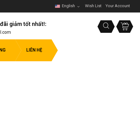
English
Wish List
Your Account
đãi giảm tốt nhất!:
l.com
ỤNG
LIÊN HỆ