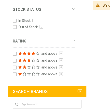
We c
STOCK STATUS
In Stock
0
Out of Stock
0
RATING
and above
0
and above
0
and above
0
and above
0
SEARCH BRANDS