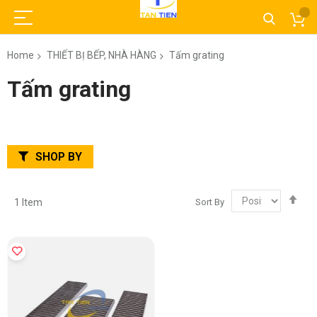
Home
THIẾT BỊ BẾP, NHÀ HÀNG
Tấm grating
Tấm grating
SHOP BY
Set
Sort By
1
Item
Des
Dir