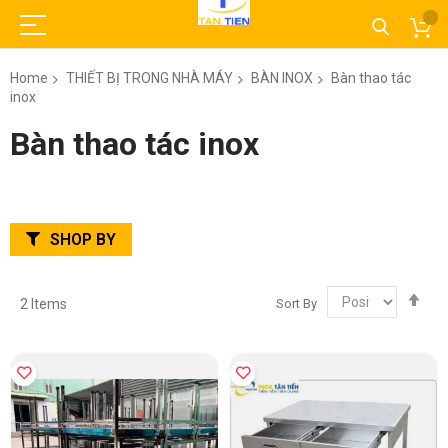
Home
THIẾT BỊ TRONG NHÀ MÁY
BÀN INOX
Bàn thao tác
inox
Bàn thao tác inox
SHOP BY
Set
Sort By
2
Items
Des
Dir