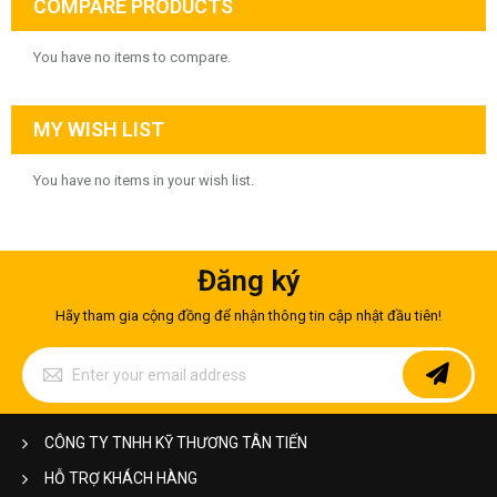
COMPARE PRODUCTS
You have no items to compare.
MY WISH LIST
You have no items in your wish list.
Đăng ký
Hãy tham gia cộng đồng để nhận thông tin cập nhật đầu tiên!
Sign
Up
for
Our
Newsletter:
CÔNG TY TNHH KỸ THƯƠNG TÂN TIẾN
HỖ TRỢ KHÁCH HÀNG