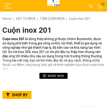
Home
VẬT TƯ INOX
TẤM CUỘN INOX
Cuộn inox 201
Cuộn inox 201
Cuộn inox 201
là dòng thép không gỉ thuộc nhóm Austenitic, được
sử dụng phổ biến trong gia công cơ khí, nội thất, thiết bị gia dụng và
công nghiệp nhờ giá thành hợp lý, độ bền cao và khả năng tạo hình
tốt. So với inox 304, inox 201 có chi phí đầu tư thấp hơn nhưng vẫn
đáp ứng tốt nhiều nhu cầu sử dụng trong môi trường thông thường.
Trong bài viết này, bạn sẽ tìm hiểu đầy đủ về quy cách, thông số kỹ
thuật, ưu điểm, ứng dụng, báo giá và kinh nghiệm lựa chọn cuộn inox
201.
Cuộn Inox 201 Là Gì?
MORE VIEW
Cuộn inox 201 là thép không gỉ thuộc nhóm
Austenitic Stainless
Steel
, được sản xuất dưới dạng cuộn thông qua quy trình cán nóng
SHOP BY
hoặc cán nguội. So với inox 304, inox 201 có hàm lượng Niken thấp
hơn và được bổ sung Mangan nhằm tối ưu chi phí sản xuất nhưng
vẫn duy trì khả năng chống ăn mòn và độ bền cơ học tốt.