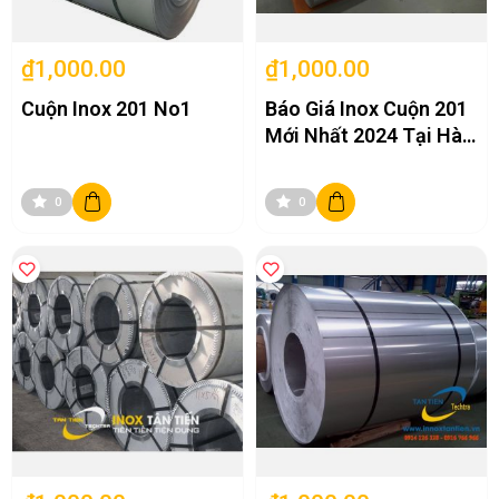
Nhờ cấu trúc Austenitic, cuộn inox 201 dễ dàng gia công bằng nhiều
phương pháp như:
Cắt laser CNC.
₫1,000.00
₫1,000.00
Chấn gấp CNC.
Cuộn Inox 201 No1
Báo Giá Inox Cuộn 201
Đột dập.
Mới Nhất 2024 Tại Hà
Uốn tạo hình.
Nội
Hàn TIG, MIG.
0
0
Đánh bóng BA.
Đánh bóng Hairline.
Đánh bóng gương 8K.
Quy Cách Cuộn Inox 201
Bảng Độ Dày Phổ Biến
ĐỘ DÀY
ỨNG DỤNG
0,3 mm
Đồ gia dụng