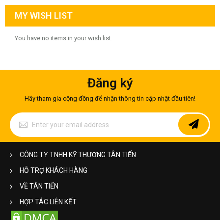
MY WISH LIST
You have no items in your wish list.
Đăng ký
Hãy tham gia cộng đồng để nhận thông tin cập nhật đầu tiên!
Sign
Up
for
Our
Newsletter:
CÔNG TY TNHH KỸ THƯƠNG TÂN TIẾN
HỖ TRỢ KHÁCH HÀNG
VỀ TÂN TIẾN
HỢP TÁC LIÊN KẾT