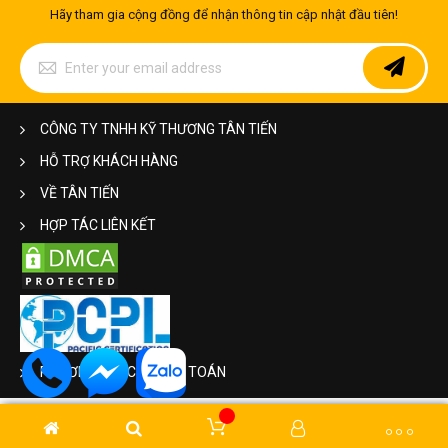
Hãy tham gia cộng đồng để nhận thông tin cập nhật đầu tiên!
Sign
Up
for
Our
Newsletter:
CÔNG TY TNHH KỸ THƯƠNG TÂN TIẾN
HỖ TRỢ KHÁCH HÀNG
VỀ TÂN TIẾN
HỢP TÁC LIÊN KẾT
PHƯƠNG THỨC THANH TOÁN