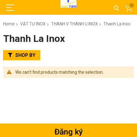
Home
VẬT TƯ INOX
THANH V THANH U INOX
Thanh La Inox
Thanh La Inox
SHOP BY
We can't find products matching the selection.
Đăng ký