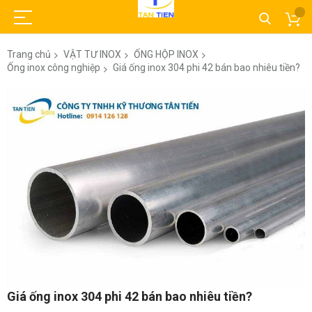
Trang chủ
VẬT TƯ INOX
ỐNG HỘP INOX
Ống inox công nghiệp
Giá ống inox 304 phi 42 bán bao nhiêu tiền?
Chuyển
đến
phần
đầu
của
thư
viện
hình
ảnh
Chuyển
Giá ống inox 304 phi 42 bán bao nhiêu tiền?
đến