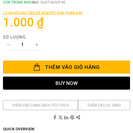
phần
CÒN TRONG KHO
SKU
DUCT-SUS/P-42
đầu
của
LÀ NGƯỜI ĐẦU TIÊN ĐỂ XEM XÉT SẢN PHẨM NÀY
thư
1.000 ₫
viện
hình
ảnh
SỐ LƯỢNG
THÊM VÀO GIỎ HÀNG
BUY NOW
THÊM VÀO DANH SÁCH YÊU THÍCH
THÊM VÀO SO SÁNH
QUICK OVERVIEW