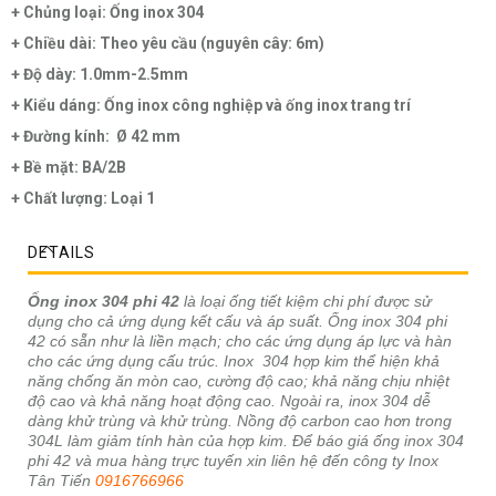
+ Chủng loại: Ống inox 304
+ Chiều dài: Theo yêu cầu (nguyên cây: 6m)
+ Độ dày: 1.0mm-2.5mm
+ Kiểu dáng: Ống inox công nghiệp và ống inox trang trí
+ Đường kính: Ø 42 mm
+ Bề mặt: BA/2B
+ Chất lượng: Loại 1
DETAILS
Ống inox 304 phi 42
là loại ống tiết kiệm chi phí được sử
dụng cho cả ứng dụng kết cấu và áp suất. Ống inox 304 phi
42 có sẵn như là liền mạch; cho các ứng dụng áp lực và hàn
cho các ứng dụng cấu trúc. Inox 304 hợp kim thể hiện khả
năng chống ăn mòn cao, cường độ cao; khả năng chịu nhiệt
độ cao và khả năng hoạt động cao. Ngoài ra, inox 304 dễ
dàng khử trùng và khử trùng. Nồng độ carbon cao hơn trong
304L làm giảm tính hàn của hợp kim. Để báo giá ống inox 304
phi 42 và mua hàng trực tuyến xin liên hệ đến công ty Inox
Tân Tiến
0916766966