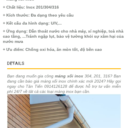
+ Chất liệu: Inox 201/304/316
+ Kích thước: Đa dạng theo yêu cầu
+ Kết cấu đa hình dạng: U/V,...
+ Ứng dụng: Dẫn thoát nước cho nhà máy, xí nghiệp, toà nhà
cao tầng, ...Tránh ngập lụt, bảo vệ tường khỏi sự xâm hại của
nước mưa
+ Ưu điểm: Chống oxi hóa, ăn mòn tốt, độ bền cao
DETAILS
Bạn đang muốn gia công
máng xối inox
304, 201, 316? Bạn
đang cần báo giá máng xối inox chính xác mới 2024? Hãy gọi
ngay cho Tân Tiến 0914126128 để được hỗ trợ tư vấn miễn
phí 24/7 về tât cả các loại
máng inox
bạn cần.