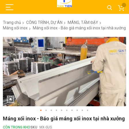
Trang chủ
CÔNG TRÌNH, DỰ ÁN
MÁNG, TẤM ĐẬY
Máng xối inox
Máng xối inox - Báo giá máng xối inox tại nhà xưởng
Chuyển
đến
phần
đầu
của
thư
viện
hình
ảnh
Chuyển
Máng xối inox - Báo giá máng xối inox tại nhà xưởng
đến
phần
CÒN TRONG KHO
SKU
MX-SUS