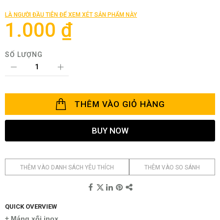
đầu
của
LÀ NGƯỜI ĐẦU TIÊN ĐỂ XEM XÉT SẢN PHẨM NÀY
thư
1.000 ₫
viện
hình
ảnh
SỐ LƯỢNG
THÊM VÀO GIỎ HÀNG
BUY NOW
THÊM VÀO DANH SÁCH YÊU THÍCH
THÊM VÀO SO SÁNH
QUICK OVERVIEW
+ Máng xối inox