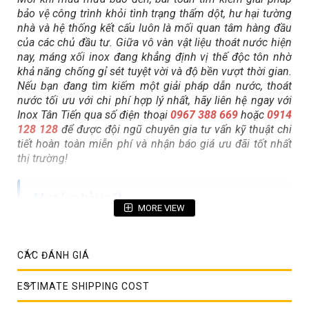
bảo vệ công trình khỏi tình trạng thấm dột, hư hại tường
nhà và hệ thống kết cấu luôn là mối quan tâm hàng đầu
của các chủ đầu tư. Giữa vô vàn vật liệu thoát nước hiện
nay, máng xối inox đang khẳng định vị thế độc tôn nhờ
khả năng chống gỉ sét tuyệt vời và độ bền vượt thời gian.
Nếu bạn đang tìm kiếm một giải pháp dẫn nước, thoát
nước tối ưu với chi phí hợp lý nhất, hãy liên hệ ngay với
Inox Tân Tiến qua số điện thoại
0967 388 669
hoặc
0914
128 128
để được đội ngũ chuyên gia tư vấn kỹ thuật chi
tiết hoàn toàn miễn phí và nhận báo giá ưu đãi tốt nhất
thị trường!
Mục lục bài viết
MORE VIEW
Tổng quan về máng xối inox và xu hướng thay thế
máng truyền thống trong xây dựng hiện đại
CÁC ĐÁNH GIÁ
Máng xối inox là gì? Cấu tạo và nguyên lý hoạt
động hiệu quả
ESTIMATE SHIPPING COST
Phân loại các dòng máng xối inox phổ biến hiện