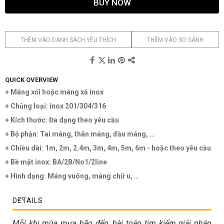
BUY NOW
THÊM VÀO DANH SÁCH YÊU THÍCH
THÊM VÀO SO SÁNH
QUICK OVERVIEW
+ Máng xối hoặc máng xả inox
+ Chủng loại: inox 201/304/316
+ Kích thước: Đa dạng theo yêu cầu
+ Bộ phận: Tai máng, thân máng, đầu máng, …
+ Chiều dài: 1m, 2m, 2.4m, 3m, 4m, 5m, 6m - hoặc theo yêu cầu
+ Bề mặt inox: BA/2B/No1/2line
+ Hình dạng: Máng vuông, máng chữ u, …
DETAILS
Mỗi khi mùa mưa bão đến, bài toán tìm kiếm giải pháp