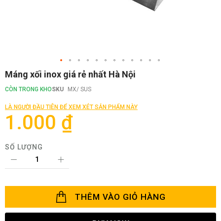
Chuyển
Máng xối inox giá rẻ nhất Hà Nội
đến
phần
CÒN TRONG KHO
SKU
MX/ SUS
đầu
của
LÀ NGƯỜI ĐẦU TIÊN ĐỂ XEM XÉT SẢN PHẨM NÀY
thư
1.000 ₫
viện
hình
ảnh
SỐ LƯỢNG
THÊM VÀO GIỎ HÀNG