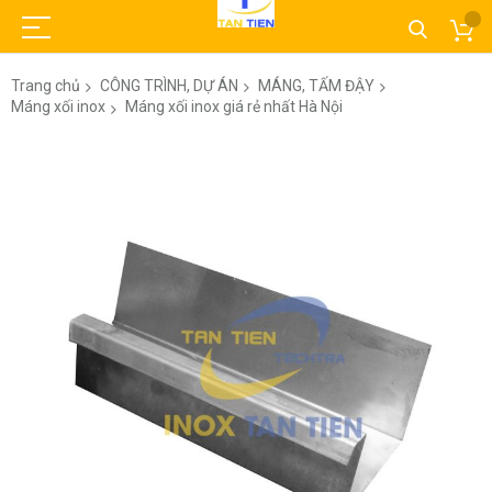
Trang chủ
CÔNG TRÌNH, DỰ ÁN
MÁNG, TẤM ĐẬY
Máng xối inox
Máng xối inox giá rẻ nhất Hà Nội
Chuyển
đến
phần
đầu
của
thư
viện
hình
ảnh