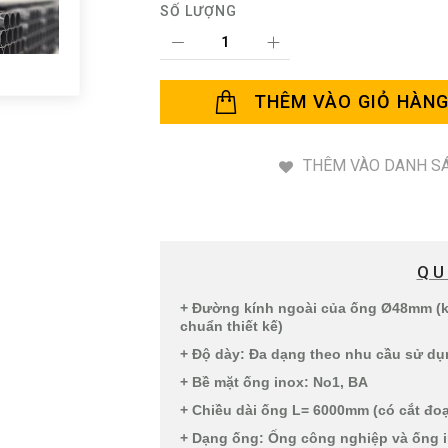
SỐ LƯỢNG
THÊM VÀO GIỎ HÀN
THÊM VÀO DANH SÁ
QU
+ Đường kính ngoài của ống Ø48mm (kí
chuẩn thiết kế)
+ Độ dày: Đa dạng theo nhu cầu sử d
+ Bề mặt ống inox: No1, BA
+ Chiều dài ống L= 6000mm (có cắt đo
+ Dạng ống: Ống công nghiệp và ống i