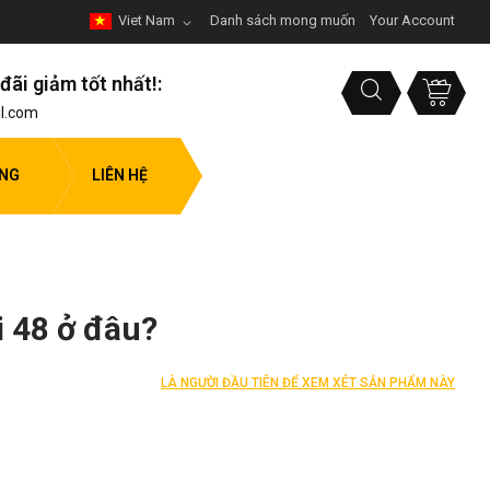
Viet Nam
Danh sách mong muốn
Your Account
đãi giảm tốt nhất!:
l.com
ỤNG
LIÊN HỆ
 48 ở đâu?
LÀ NGƯỜI ĐẦU TIÊN ĐỂ XEM XÉT SẢN PHẨM NÀY