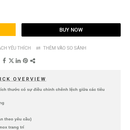
G
BUY NOW
CH YÊU THÍCH
THÊM VÀO SO SÁNH
ICK OVERVIEW
ch thước có sự điều chỉnh chênh lệch giữa các tiêu
ụng
ạn theo yêu cầu)
nox trang trí