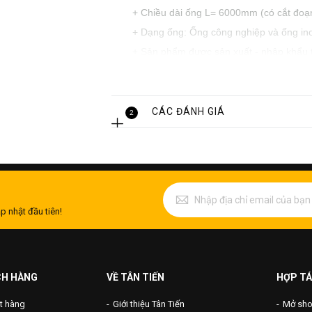
+ Chiều dài ống L= 6000mm (có cắt đoạ
+ Dạng ống: Ống công nghiệp và ống ino
+ Sản phẩm được sản xuất - nhập khẩu t
Bản, ...
+ Ống sản xuất theo tiêu chuẩn ASTM, J
+ Chất lượng: Loại 1
CÁC ĐÁNH GIÁ
2
+ Ứng dụng: Gia công cơ khí, thủy sản,
Ứng dụng ống inox 304 phi 48
+ Được ứng dụng trong trang trí nội thất
+ Trong công nghiệp hóa học, băng tải, 
p nhật đầu tiên!
+ Thang cuốn, tủ lạnh, thiết bị nhà bếp,
+ Thiết bị ủ ở nhiệt độ cao, Hệ thống ống 
+ Tường lửa thành lò hơi, Thiết bị lọc d
CH HÀNG
VỀ TÂN TIẾN
HỢP TÁ
t hàng
Giới thiệu Tân Tiến
Mở shop