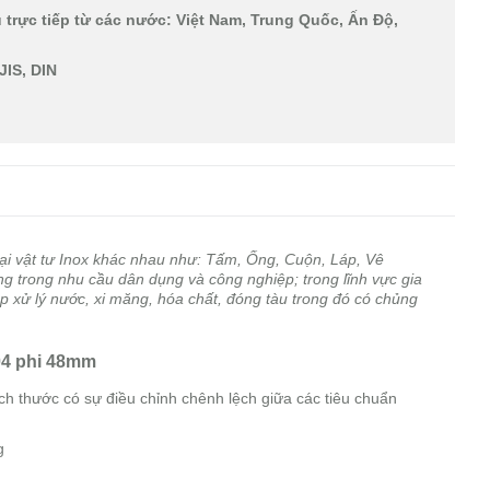
trực tiếp từ các nước: Việt Nam, Trung Quốc, Ấn Độ,
JIS, DIN
oại vật tư Inox khác nhau như: Tấm, Ống, Cuộn, Láp, Vê
g trong nhu cầu dân dụng và công nghiệp; trong lĩnh vực gia
ắp xử lý nước, xi măng, hóa chất, đóng tàu trong đó có chủng
04 phi
48mm
 thước có sự điều chỉnh chênh lệch giữa các tiêu chuẩn
g