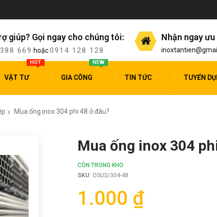
rợ giúp? Gọi ngay cho chúng tôi:
Nhận ngay ưu 
 388 669
0914 128 128
inoxtantien@gmai
hoặc
HOT
NEW
VẬT TƯ
GIA CÔNG
TIN TỨC
TUYỂN D
ệp
Mua ống inox 304 phi 48 ở đâu?
Mua ống inox 304 phi
CÒN TRONG KHO
SKU
DSUS/304-48
1.000 ₫