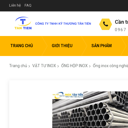
Liên hệ
FAQ
Cần t
0967
TRANG CHỦ
GIỚI THIỆU
SẢN PHẨM
Trang chủ
VẬT TƯ INOX
ỐNG HỘP INOX
Ống inox công nghi
Chuyển
đến
phần
đầu
của
thư
viện
hình
ảnh