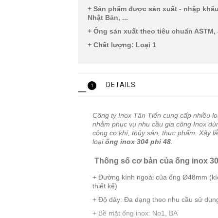
+ Sản phẩm được sản xuất - nhập khẩu 
Nhật Bản, ...
+ Ống sản xuất theo tiêu chuẩn ASTM, 
+ Chất lượng: Loại 1
DETAILS
1
Công ty Inox Tân Tiến cung cấp nhiều l
nhằm phục vụ nhu cầu gia công Inox dùn
công cơ khí, thủy sản, thực phẩm. Xây l
loại
ống inox 304 phi 48
.
Thông số cơ bản của ố
ng inox 3
+ Đường kính ngoài của ống Ø48mm (kích
thiết kế)
+ Độ dày: Đa dạng theo nhu cầu sử dụn
+ Bề mặt ống inox: No1, BA