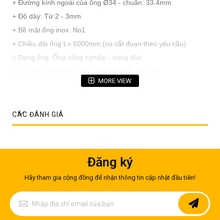
+ Đường kính ngoài của ống Ø34 - chuẩn: 33.4mm
+ Độ dày: Từ 2 - 3mm
+ Bề mặt ống inox: No1
+ Chiều dài ống L= 6000mm (có cắt đoạn theo yêu cầu)
+ Dạng ống: Ống công nghiệp - dạng đúc
+ Ống sản xuất theo tiêu chuẩn ASTM, JIS, DIN
MORE VIEW
+ Chất lượng: Loại 1
CÁC ĐÁNH GIÁ
Đăng ký
Hãy tham gia cộng đồng để nhận thông tin cập nhật đầu tiên!
Đăng
ký
để