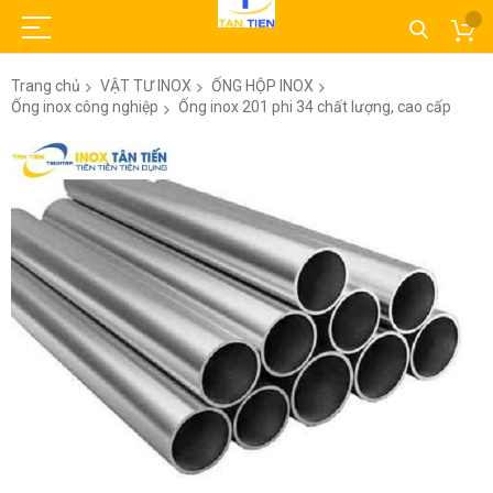
Trang chủ
VẬT TƯ INOX
ỐNG HỘP INOX
Ống inox công nghiệp
Ống inox 201 phi 34 chất lượng, cao cấp
Chuyển
đến
phần
đầu
của
thư
viện
hình
ảnh