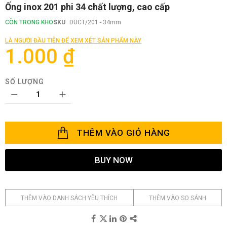
Chuyển
Ống inox 201 phi 34 chất lượng, cao cấp
đến
phần
CÒN TRONG KHO
SKU
DUCT/201 - 34mm
đầu
của
LÀ NGƯỜI ĐẦU TIÊN ĐỂ XEM XÉT SẢN PHẨM NÀY
thư
1.000 ₫
viện
hình
ảnh
SỐ LƯỢNG
THÊM VÀO GIỎ HÀNG
BUY NOW
THÊM VÀO DANH SÁCH YÊU THÍCH
THÊM VÀO SO SÁNH