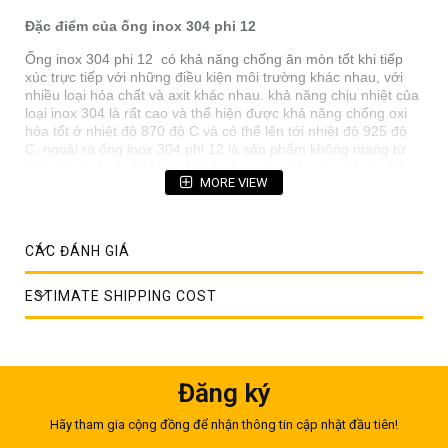
Đặc điểm của ống inox 304 phi 12
Ống inox 304 phi 12 có khả năng chống ăn mòn tốt khi tiếp
xúc trực tiếp với những điều kiện môi trường khác nhau, với
nhiều loại hóa chất và axit khác nhau. khả năng chịu nhiệt của
loại inox 304 là rất cao và thể hiện được khả năng chống oxi
hóa tốt ở nhiệt độ 870 độ C và có thể lên tới nhiệt độ 925 độ
C, ngoài ra ống inox 304 phi 12 là sản phẩm không mang từ
tính chính vì vậy không có khả năng dẫn điện, do thành phần
MORE VIEW
cấu tạo của nó có chứa một lượng lớn nguyên tố Niken. Niken
lại là nguyên tố không mang từ tính, điều này giúp cho
ống
inox phi 12
được đánh giá là sản phẩm có độ an toàn cao
cho người sử dụng khi tiếp xúc làm việc.
CÁC ĐÁNH GIÁ
Ống inox 304 phi 12 có độ bền, độ dẻo dai, độ cứng rất tốt
và khả năng chống ăn mòn, tốc độ hóa bền rền cao thường
ESTIMATE SHIPPING COST
được sử dụng trong các ngành công nghiệp hệ thống
như
đường ống dẫn khí, dẫn ga, dẫn dung dịch với áp suất
cao, nhà máy điện, thiết bị trao đổi nhiệt, điện hạt nhân, nhà
máy lọc hóa dầu hay ống dẫn máy lọc nước với độ bền và an
toàn cao. Hơn nữa nó giúp tiết kiệm chi phí vận hành, ngoài ra
Đăng ký
với kích thước ống nhỏ và có bề mặt sáng bóng thì ống inox
304 phi 12 thích hợp làm vật liệu để trang trí ngoại và nội thất.
Hãy tham gia cộng đồng để nhận thông tin cập nhật đầu tiên!