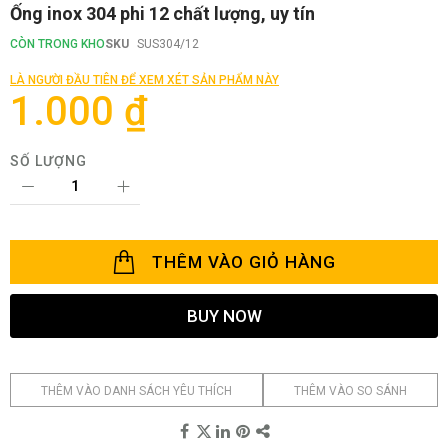
Chuyển
Ống inox 304 phi 12 chất lượng, uy tín
đến
phần
CÒN TRONG KHO
SKU
SUS304/12
đầu
của
LÀ NGƯỜI ĐẦU TIÊN ĐỂ XEM XÉT SẢN PHẨM NÀY
thư
1.000 ₫
viện
hình
ảnh
SỐ LƯỢNG
THÊM VÀO GIỎ HÀNG
BUY NOW
THÊM VÀO DANH SÁCH YÊU THÍCH
THÊM VÀO SO SÁNH