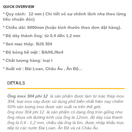
QUICK OVERVIEW
* Quy cách: 12 mm ( Chi tiết có sự chênh lệch nhẹ theo từng
tiêu chuẩn đúc)
* Chiều dài: 6000mm (hoặc kích thước theo đơn đặt hàng).
* Độ dày thành ống: từ 0.4 đến 1.2 mm
* Seri mac thép: SUS 304
* Độ bóng bề mặt : BA/HL/No4
* Chất lượng hàng: loại I
* Xuất xứ : Đài Loan, Châu Âu , Ấn Độ...
DETAILS
Ống inox 304 phi 12
là sản phẩm được làm từ mác thép inox
304, loại inox này được sử dụng phổ biến nhất hiện nay chiếm
50% sản lượng inox được sản xuất ra trên thế giới,
ống inox 304 phi 12 là sản phẩm có dạng ống tròn giống như
ống nhựa với đường kính của ống là 12mm, độ dày của thành
ống là 0,4 - 1,2 mm, chiều dài ống là 6m, được nhập khẩu trực
tiếp từ các nước Đài Loan, Ấn Độ và cả Châu Âu.