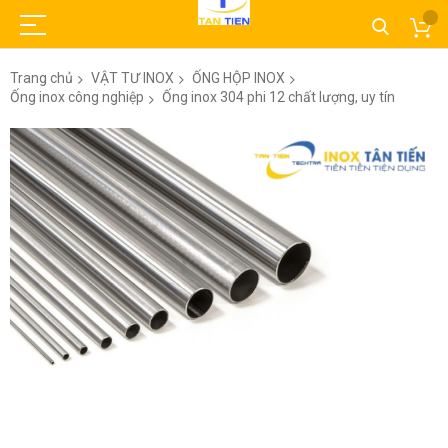
Trang chủ
VẬT TƯ INOX
ỐNG HỘP INOX
Ống inox công nghiệp
Ống inox 304 phi 12 chất lượng, uy tín
Chuyển
đến
phần
đầu
của
thư
viện
hình
ảnh