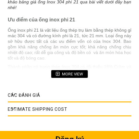
khảo bảng giá ống Inox 304 phi 21 qua bài viết dưới đây bạn
nhé!
Ưu điểm của ống inox phi 21
Ống inox phi 21 là vật liệu ống thép trụ làm bằng thép không gỉ
mác 304 và có đường kính phi là 21, tức 21 mm. Loại ống này
sở hữu được tất cả các ưu điểm vốn có của Inox 304. Bao
gồm khả năng chống ăn mòn cực tốt; khả năng chống chịu
nhiệt độ cao; rất dễ gia công và độ bền có và ăn mòn hóa học
tốt và độ bóng cao.
Thành phần có trong thép Inox 304 có tối thiểu 18% Crôm và
8% Niken, kết hợp tối đa 0,08% carbon. Inox 304 được định
MORE VIEW
nghĩa là một hợp kim austenit Chromium – Niken. Lớp 304 là
loại thép không gỉ “18/8” tiêu chuẩn mà chúng ta có thể sẽ
thấy trong chảo và dụng cụ nấu nướng của mình.
CÁC ĐÁNH GIÁ
ESTIMATE SHIPPING COST