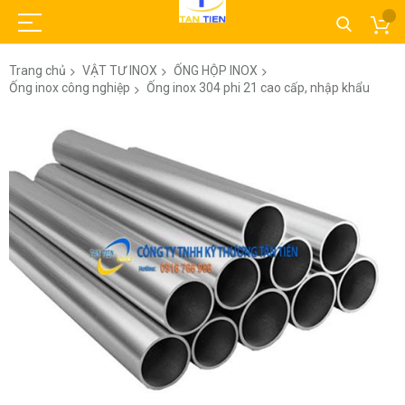
Trang chủ
VẬT TƯ INOX
ỐNG HỘP INOX
Ống inox công nghiệp
Ống inox 304 phi 21 cao cấp, nhập khẩu
Chuyển
đến
phần
đầu
của
thư
viện
hình
ảnh