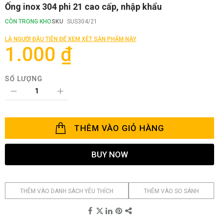
Chuyển
Ống inox 304 phi 21 cao cấp, nhập khẩu
đến
phần
CÒN TRONG KHO
SKU
SUS304/21
đầu
của
LÀ NGƯỜI ĐẦU TIÊN ĐỂ XEM XÉT SẢN PHẨM NÀY
thư
1.000 ₫
viện
hình
ảnh
SỐ LƯỢNG
THÊM VÀO GIỎ HÀNG
BUY NOW
THÊM VÀO DANH SÁCH YÊU THÍCH
THÊM VÀO SO SÁNH