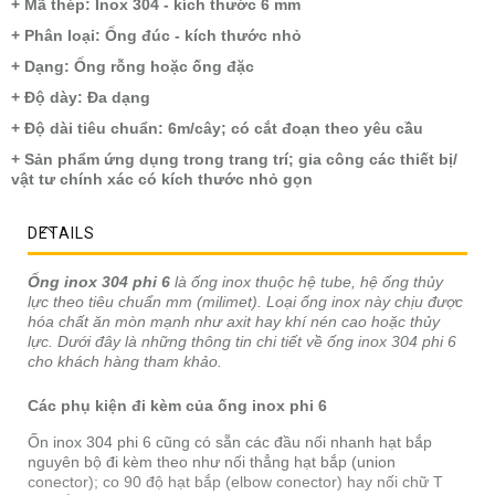
+ Mã thép: Inox 304 - kích thước 6 mm
+ Phân loại: Ống đúc - kích thước nhỏ
+ Dạng: Ống rỗng hoặc ống đặc
+ Độ dày: Đa dạng
+ Độ dài tiêu chuẩn: 6m/cây; có cắt đoạn theo yêu cầu
+ Sản phẩm ứng dụng trong trang trí; gia công các thiết bị/
vật tư chính xác có kích thước nhỏ gọn
DETAILS
Ống inox 304 phi 6
là ống inox thuộc hệ tube, hệ ống thủy
lực theo tiêu chuẩn mm (milimet). Loại ố
ng inox này
chịu được
hóa chất ăn mòn mạnh như axit hay khí nén cao hoặc thủy
lực. Dưới đây là những thông tin chi tiết về ống inox 304 phi 6
cho khách hàng tham khảo.
Các phụ kiện đi kèm của ống inox
phi 6
Ốn inox 304 phi 6 cũng có sẵn các đầu nối nhanh hạt bắp
nguyên bộ đi kèm theo như nối thẳng hạt bắp (union
conector); co 90 độ hạt bắp (elbow conector) hay nối chữ T