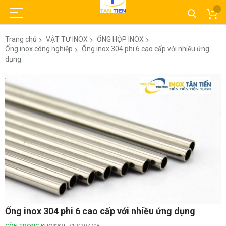
Trang chủ
VẬT TƯ INOX
ỐNG HỘP INOX
Ống inox công nghiệp
Ống inox 304 phi 6 cao cấp với nhiều ứng
dụng
Chuyển
đến
phần
đầu
của
thư
viện
hình
ảnh
Chuyển
Ống inox 304 phi 6 cao cấp với nhiều ứng dụng
đến
phần