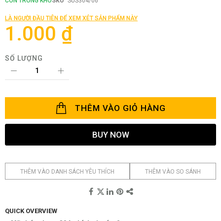
CÒN TRONG KHO
SKU
SUS304/06
đầu
của
LÀ NGƯỜI ĐẦU TIÊN ĐỂ XEM XÉT SẢN PHẨM NÀY
thư
1.000 ₫
viện
hình
ảnh
SỐ LƯỢNG
THÊM VÀO GIỎ HÀNG
BUY NOW
THÊM VÀO DANH SÁCH YÊU THÍCH
THÊM VÀO SO SÁNH
QUICK OVERVIEW