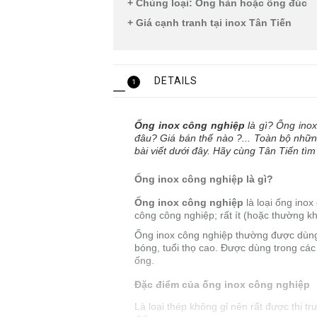
+ Chủng loại: Ống hàn hoặc ống đúc
+ Giá cạnh tranh tại inox Tân Tiến
DETAILS
1
Ống inox công nghiệp
là gì? Ống ino
đâu? Giá bán thế nào ?... Toàn bộ những
bài viết dưới đây. Hãy cùng Tân Tiến
tìm
Ống inox công nghiệp là gì?
Ống inox công nghiệp
là loại ống inox
công công nghiệp; rất ít (hoặc thường 
Ống inox công nghiệp thường được dùng tr
bóng, tuổi thọ cao. Được dùng trong cá
ống.
Đặc điểm của ống inox công nghiệp
Là loại thép không gỉ nên rất được thị 