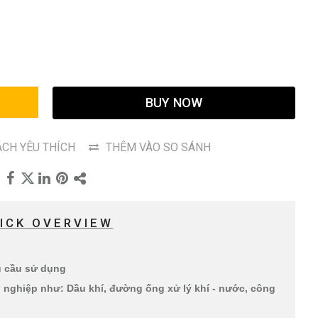
G
BUY NOW
CH YÊU THÍCH
THÊM VÀO SO SÁNH
ICK OVERVIEW
hu cầu sử dụng
nghiệp như: Dầu khí, đường ống xử lý khí - nước, công