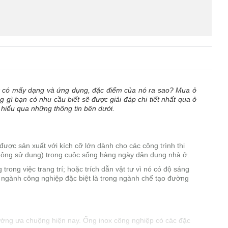
x có mấy dạng và ứng dụng, đặc điểm của nó ra sao? Mua ở
 gì bạn có nhu cầu biết sẽ được giải đáp chi tiết nhất qua ở
 hiểu qua những thông tin bên dưới.
 được sản xuất với kích cỡ lớn dành cho các công trình thi
không sử dụng) trong cuộc sống hàng ngày dân dụng nhà ở.
ong việc trang trí; hoặc trích dẫn vật tư vì nó có độ sáng
c ngành công nghiệp đặc biệt là trong ngành chế tạo đường
trường ưa chuộng hiện nay. Ống inox công nghiệp có các đặc