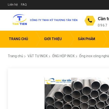
Liên hệ
FAQ
Cần t
0967
TRANG CHỦ
GIỚI THIỆU
SẢN PHẨM
Trang chủ
VẬT TƯ INOX
ỐNG HỘP INOX
Ống inox công nghi
Chuyển
đến
phần
đầu
của
thư
viện
hình
ảnh