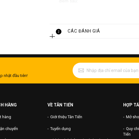
điểm sau:
+ Có bề mặt sáng, bóng nên dùng để tra
+ Có độ bền và tuổi thọ cao
+ Chi phí sử dụng hao mòn ít
CÁC ĐÁNH GIÁ
2
+ Chống được sự ăn mòn của kim loại tr
+ Ống inox màu còn được ứng dụng cho 
sản xuất hóa dầu và công nghiệp xử lý n
+ Ống inox công nghiệp luôn đem lại hiệu
cao.
p nhật đầu tiên!
CH HÀNG
VỀ TÂN TIẾN
HỢP TÁ
t hàng
Giới thiệu Tân Tiến
Mở shop
vận chuyển
Tuyển dụng
Quy chế
Tiến