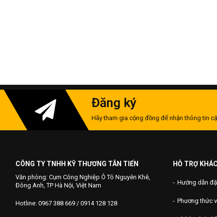
Đăng ký
Hãy tham gia cộng đồng để nhận thông tin cậ
CÔNG TY TNHH KỸ THƯƠNG TÂN TIẾN
HỖ TRỢ KHÁ
Văn phòng: Cụm Công Nghiệp Ô Tô Nguyên Khê,
Hướng dẫn đặ
Đông Anh, TP Hà Nội, Việt Nam
Phương thức 
Hotline: 0967 388 669 / 0914 128 128