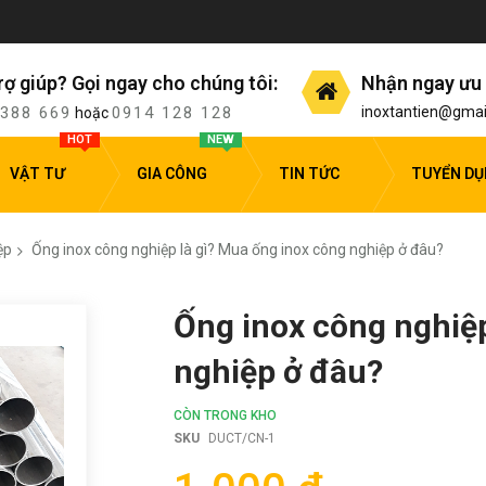
rợ giúp? Gọi ngay cho chúng tôi:
Nhận ngay ưu 
 388 669
0914 128 128
inoxtantien@gmai
hoặc
HOT
NEW
VẬT TƯ
GIA CÔNG
TIN TỨC
TUYỂN D
ệp
Ống inox công nghiệp là gì? Mua ống inox công nghiệp ở đâu?
Ống inox công nghiệp
nghiệp ở đâu?
CÒN TRONG KHO
SKU
DUCT/CN-1