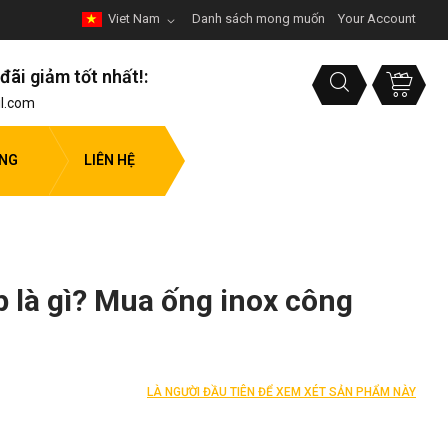
Viet Nam
Danh sách mong muốn
Your Account
đãi giảm tốt nhất!:
l.com
ỤNG
LIÊN HỆ
 là gì? Mua ống inox công
LÀ NGƯỜI ĐẦU TIÊN ĐỂ XEM XÉT SẢN PHẨM NÀY