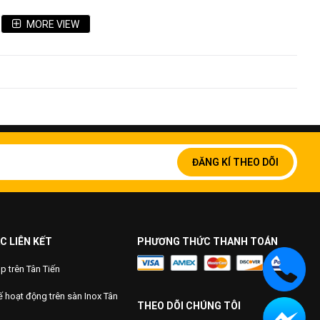
ng trí rất đẹp và thẩm mỹ
MORE VIEW
ong các điều kiện môi trường
các ngành sản xuất công nghiệp như: Sản xuất hóa chất,
ước..
 quả cao và chất lượng công việc cũng như kinh tế là rất
Đăng
ký
ĐĂNG KÍ THEO DÕI
để
nhận
bản
tin
của
chúng
C LIÊN KẾT
PHƯƠNG THỨC THANH TOÁN
tôi:
 trên Tân Tiến
 hoạt động trên sàn Inox Tân
THEO DÕI CHÚNG TÔI