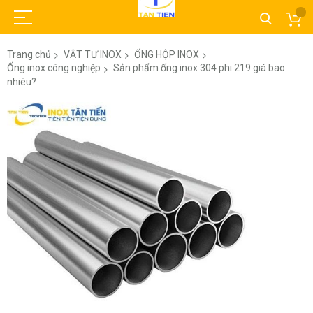
Trang chủ
VẬT TƯ INOX
ỐNG HỘP INOX
Ống inox công nghiệp
Sản phẩm ống inox 304 phi 219 giá bao
nhiêu?
Chuyển
đến
phần
đầu
của
thư
viện
hình
ảnh