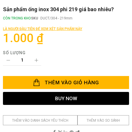
Chuyển
Sản phẩm ống inox 304 phi 219 giá bao nhiêu?
đến
phần
CÒN TRONG KHO
SKU
DUCT/304 - 219mm
đầu
của
LÀ NGƯỜI ĐẦU TIÊN ĐỂ XEM XÉT SẢN PHẨM NÀY
thư
1.000 ₫
viện
hình
ảnh
SỐ LƯỢNG
THÊM VÀO GIỎ HÀNG
BUY NOW
THÊM VÀO DANH SÁCH YÊU THÍCH
THÊM VÀO SO SÁNH