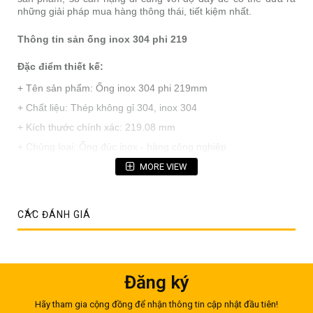
những giải pháp mua hàng thông thái, tiết kiệm nhất.
Thông tin sản ống inox 304 phi 219
Đặc điểm thiết kế:
+ Tên sản phẩm: Ống inox 304 phi 219mm
+ Chất liệu: Thép không gỉ 304, inox 304
+ Kích thước chính xác: 219.08 mm
+ Chủng loại: Ống đúc inox - hàng công nghiệp
+ Tiêu chuẩn: JIS, ASTM, DN, ...
MORE VIEW
+ Bề mặt: No1/ 2B
+ Quy cách phổ biến:
CÁC ĐÁNH GIÁ
+ Độ dày: Từ 2.5mm đến 8.0mm
+ Định hình: Cây 6m
Đăng ký
Hãy tham gia cộng đồng để nhận thông tin cập nhật đầu tiên!