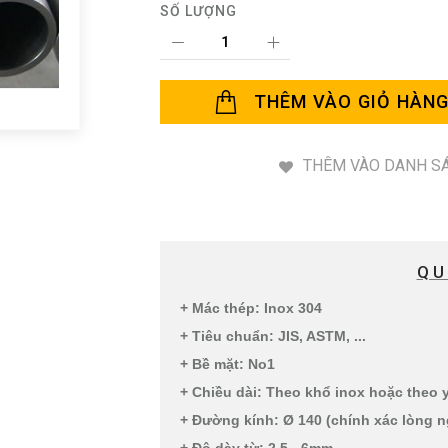
SỐ LƯỢNG
THÊM VÀO GIỎ HÀN
THÊM VÀO DANH SÁ
QU
+ Mác thép: Inox 304
+ Tiêu chuẩn: JIS, ASTM, ...
+ Bề mặt: No1
+ Chiều dài: Theo khổ inox hoặc theo
+ Đường kính: Ø 140 (chính xác lòng n