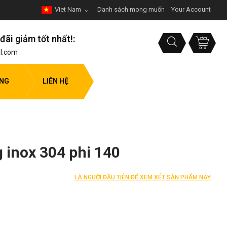
Viet Nam
Danh sách mong muốn
Your Account
đãi giảm tốt nhất!:
l.com
ỤNG
LIÊN HỆ
g inox 304 phi 140
LÀ NGƯỜI ĐẦU TIÊN ĐỂ XEM XÉT SẢN PHẨM NÀY