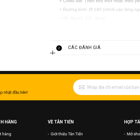
+ Chiều dài: Theo khổ inox hoặc theo y
+ Đường kính: Ø 140 (chính xác lòng ng
+ Độ dày từ: 2.5 - 6mm
+ Loại sản phẩm: Ống đúc nguyên khối
+ Chủng loại: Ống công nghiệp
+ Chất lượng: Loại 1
CÁC ĐÁNH GIÁ
2
p nhật đầu tiên!
CH HÀNG
VỀ TÂN TIẾN
HỢP TÁ
t hàng
Giới thiệu Tân Tiến
Mở shop