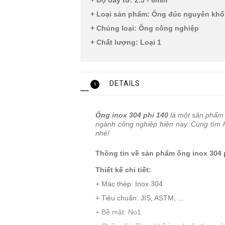
+ Độ dày từ: 2.5 - 6mm
+ Loại sản phẩm: Ống đúc nguyên khố
+ Chủng loại: Ống công nghiệp
+ Chất lượng: Loại 1
DETAILS
1
Ống inox 304 phi 140
là một sản phẩm 
ngành công nghiệp hiện nay. Cùng tìm hi
nhé!
Thông tin về sản phẩm ống inox 304 
Thiết kế chi tiết:
+ Mác thép: Inox 304
+ Tiêu chuẩn: JIS, ASTM, ...
+ Bề mặt: No1