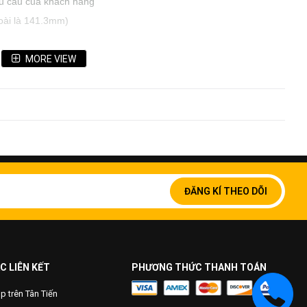
êu cầu của khách hàng
oài là 141.3mm)
MORE VIEW
Đăng
ký
ĐĂNG KÍ THEO DÕI
để
nhận
bản
tin
của
chúng
C LIÊN KẾT
PHƯƠNG THỨC THANH TOÁN
tôi:
 trên Tân Tiến