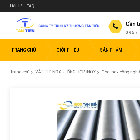
Liên hệ
FAQ
Cần t
0967
TRANG CHỦ
GIỚI THIỆU
SẢN PHẨM
Trang chủ
VẬT TƯ INOX
ỐNG HỘP INOX
Ống inox công nghi
Chuyển
đến
phần
đầu
của
thư
viện
hình
ảnh