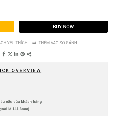
G
BUY NOW
CH YÊU THÍCH
THÊM VÀO SO SÁNH
ICK OVERVIEW
 yêu cầu của khách hàng
goài là 141.3mm)