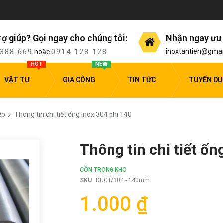
rợ giúp? Gọi ngay cho chúng tôi:
Nhận ngay ưu 
 388 669
0914 128 128
inoxtantien@gmai
hoặc
HOT
NEW
VẬT TƯ
GIA CÔNG
TIN TỨC
TUYỂN D
ệp
Thông tin chi tiết ống inox 304 phi 140
Thông tin chi tiết ốn
CÒN TRONG KHO
SKU
DUCT/304 - 140mm
1.000 ₫