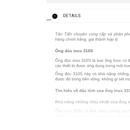
DETAILS
1
Tân Tiến chuyên cung cấp và phân p
hàng chính hãng, giá thành hợp lý.
Ống đúc inox 310S
Ống đúc inox 310S là loại ống Inox có 
các thiết bị được ứng dụng trong môi trư
Ống đúc 310S này có khả năng chống o
được độ bóng bền vững; không gỉ sét tron
Tìm hiểu về đặc tính của ống inox 3
Khả năng chống chịu nhiệt của ống 
Ống inox 310s có khả năng chống oxy hó
1040 ° C và 1150 ° C; và có khả năng c
Độ kháng ăn mòn của ống inox 310s 