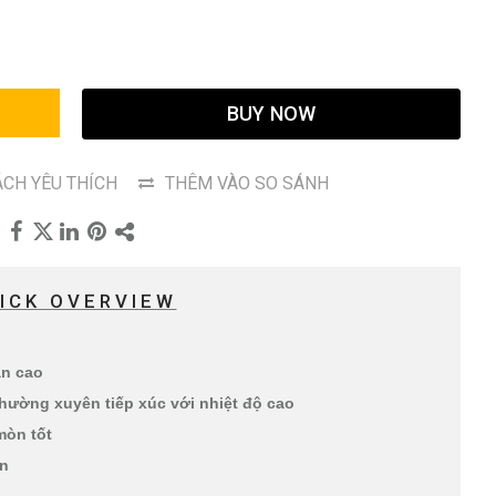
G
BUY NOW
CH YÊU THÍCH
THÊM VÀO SO SÁNH
ICK OVERVIEW
àn cao
thường xuyên tiếp xúc với nhiệt độ cao
mòn tốt
ến