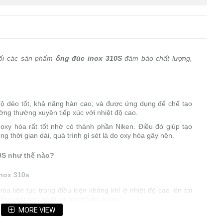
hối các sản phẩm
ống đúc inox 310S
đảm bảo chất lượng,
độ dẻo tốt, khả năng hàn cao; và được ứng dụng để chế tạo
ờng thường xuyên tiếp xúc với nhiệt độ cao.
xy hóa rất tốt nhờ có thành phần Niken. Điều đó giúp tạo
g thời gian dài, quá trình gỉ sét là do oxy hóa gây nên.
10S như thế nào?
inox 310s
a liên tục trong điều kiện không khí ở nhiệt độ cao lên tới
hống mệt mỏi nhiệt và nóng tuần hoàn.
MORE VIEW
rất cao