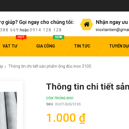
rợ giúp? Gọi ngay cho chúng tôi:
Nhận ngay ưu 
 388 669
0914 128 128
inoxtantien@gmai
hoặc
HOT
NEW
VẬT TƯ
GIA CÔNG
TIN TỨC
TUYỂN D
ệp
Thông tin chi tiết sản phẩm ống đúc inox 310S
Thông tin chi tiết s
CÒN TRONG KHO
SKU
DUCT-SUS/310S
1.000 ₫