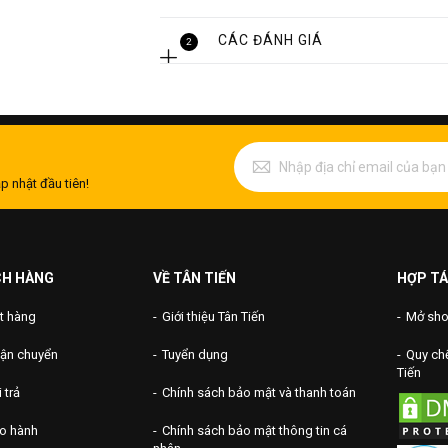
Thành phần của ống inox 310s có hàm 
rất tốt, nhất là chống ăn mòn dung dịch.
CÁC ĐÁNH GIÁ
2
Thông thường thì khả năng kháng ăn mòn
trong điều kiện nhiệt độ cao. Tuy nhiê
không hề giảm khi thép hoạt động ở nhi
p nhật đầu tiên!
CH HÀNG
VỀ TÂN TIẾN
HỢP TÁ
t hàng
Giới thiệu Tân Tiến
Mở shop
vận chuyển
Tuyển dụng
Quy chế
Tiến
 trả
Chính sách bảo mật và thanh toán
ảo hành
Chính sách bảo mật thông tin cá