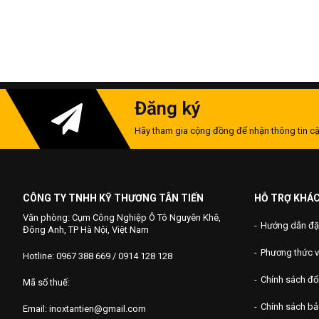
Đăng ký
Hãy tham gia cộng đồng để nhận thông tin cậ
CÔNG TY TNHH KỸ THƯƠNG TÂN TIẾN
HỖ TRỢ KHÁ
Văn phòng: Cụm Công Nghiệp Ô Tô Nguyên Khê,
Hướng dẫn đặ
Đông Anh, TP Hà Nội, Việt Nam
Phương thức 
Hotline: 0967 388 669 / 0914 128 128
Chính sách đổi
Mã số thuế:
Chính sách b
Email: inoxtantien@gmail.com