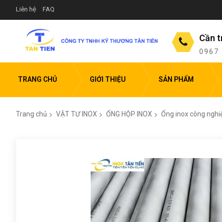
Liên hệ
FAQ
Cần t
0967
TRANG CHỦ
GIỚI THIỆU
SẢN PHẨM
Trang chủ
VẬT TƯ INOX
ỐNG HỘP INOX
Ống inox công nghi
Chuyển
đến
phần
đầu
của
thư
viện
hình
ảnh