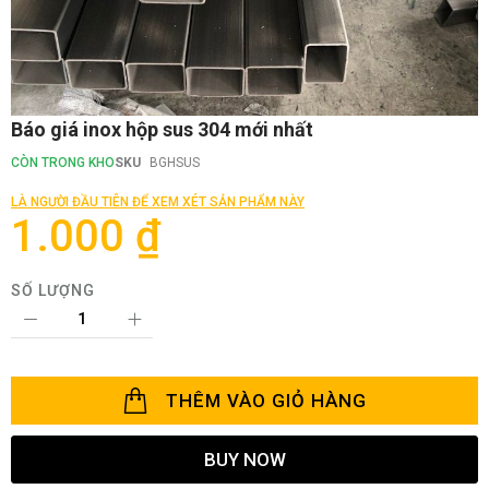
Chuyển
Báo giá inox hộp sus 304 mới nhất
đến
phần
CÒN TRONG KHO
SKU
BGHSUS
đầu
của
LÀ NGƯỜI ĐẦU TIÊN ĐỂ XEM XÉT SẢN PHẨM NÀY
thư
1.000 ₫
viện
hình
ảnh
SỐ LƯỢNG
THÊM VÀO GIỎ HÀNG
BUY NOW