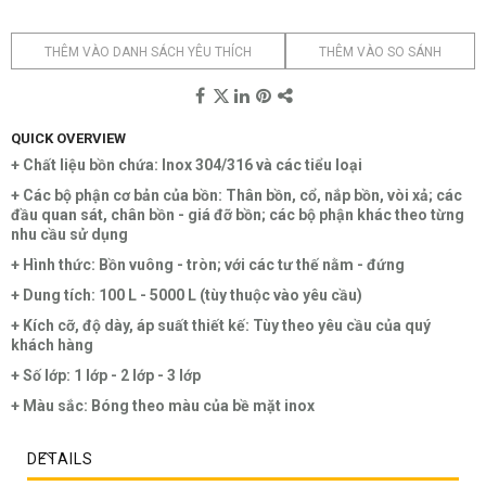
THÊM VÀO DANH SÁCH YÊU THÍCH
THÊM VÀO SO SÁNH
QUICK OVERVIEW
+ Chất liệu bồn chứa: Inox 304/316 và các tiểu loại
+ Các bộ phận cơ bản của bồn: Thân bồn, cổ, nắp bồn, vòi xả; các
đầu quan sát, chân bồn - giá đỡ bồn; các bộ phận khác theo từng
nhu cầu sử dụng
+ Hình thức: Bồn vuông - tròn; với các tư thế nằm - đứng
+ Dung tích: 100 L - 5000 L (tùy thuộc vào yêu cầu)
+ Kích cỡ, độ dày, áp suất thiết kế: Tùy theo yêu cầu của quý
khách hàng
+ Số lớp: 1 lớp - 2 lớp - 3 lớp
+ Màu sắc: Bóng theo màu của bề mặt inox
DETAILS