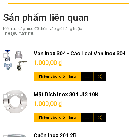
+ Dung tích: 100 L - 5000 L (tùy thuộc vào yêu cầu)
+ Kích cỡ, độ dày, áp suất thiết kế: Tùy theo yêu cầu của quý
Sản phẩm liên quan
khách hàng
+ Số lớp: 1 lớp - 2 lớp - 3 lớp
Kiểm tra các mục để thêm vào giỏ hàng hoặc
CHỌN TẤT CẢ
+ Màu sắc: Bóng theo màu của bề mặt inox
Van Inox 304 - Các Loại Van Inox 304
1.000,00 ₫
Thêm vào giỏ hàng
Mặt Bích Inox 304 JIS 10K
1.000,00 ₫
Thêm vào giỏ hàng
Cuộn Inox 201 2B