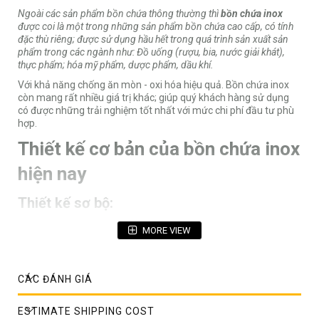
Ngoài các sản phẩm bồn chứa thông thường thì
bồn chứa inox
được coi là một trong những sản phẩm bồn chứa cao cấp, có tính
đặc thù riêng; được sử dụng hầu hết trong quá trình sản xuất sản
phẩm trong các ngành như: Đồ uống (rượu, bia, nước giải khát),
thực phẩm; hóa mỹ phẩm, dược phẩm, dầu khí.
Với khả năng chống ăn mòn - oxi hóa hiệu quả. Bồn chứa inox
còn mang rất nhiều giá trị khác; giúp quý khách hàng sử dụng
có được những trải nghiệm tốt nhất với mức chi phí đầu tư phù
hợp.
Thiết kế cơ bản của bồn chứa inox
hiện nay
Thiết kế sơ bộ:
+ Chất liệu bồn chứa: Inox 304/316 và các tiểu loại
MORE VIEW
+ Các bộ phận cơ bản của bồn: Thân bồn, cổ, nắp bồn, vòi xả;
các đầu quan sát, chân bồn - giá đỡ bồn; các bộ phận khác theo
từng nhu cầu sử dụng
CÁC ĐÁNH GIÁ
+ Hình thức: Bồn vuông - tròn (tròn thường được sử dụng nhiều
hơn) với các tư thế nằm - đứng
ESTIMATE SHIPPING COST