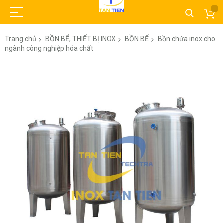
Trang chủ
BỒN BỂ, THIẾT BỊ INOX
BỒN BỂ
Bồn chứa inox cho
ngành công nghiệp hóa chất
Chuyển
đến
phần
đầu
của
thư
viện
hình
ảnh