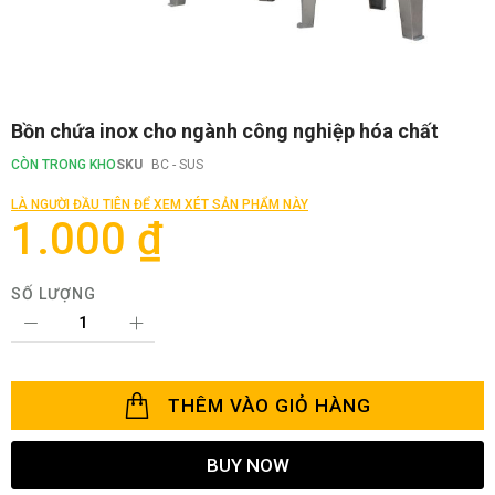
Chuyển
Bồn chứa inox cho ngành công nghiệp hóa chất
đến
phần
CÒN TRONG KHO
SKU
BC - SUS
đầu
của
LÀ NGƯỜI ĐẦU TIÊN ĐỂ XEM XÉT SẢN PHẨM NÀY
thư
1.000 ₫
viện
hình
ảnh
SỐ LƯỢNG
THÊM VÀO GIỎ HÀNG
BUY NOW