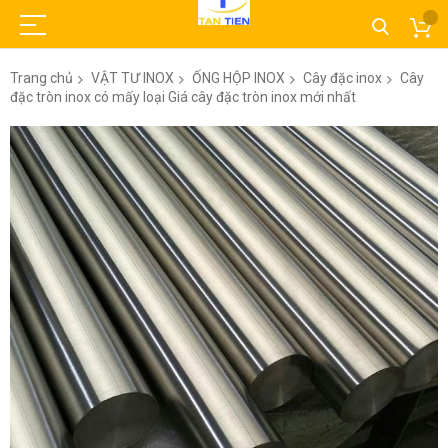
Trang chủ
VẬT TƯ INOX
ỐNG HỘP INOX
Cây đặc inox
Cây
đặc tròn inox có mấy loại Giá cây đặc tròn inox mới nhất
Chuyển
đến
phần
đầu
của
thư
viện
hình
ảnh