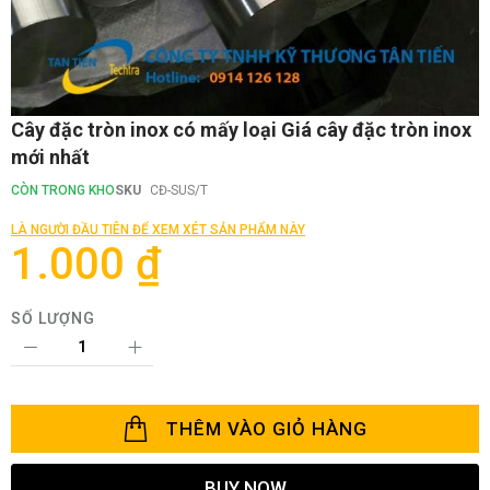
Chuyển
Cây đặc tròn inox có mấy loại Giá cây đặc tròn inox
đến
mới nhất
phần
đầu
CÒN TRONG KHO
SKU
CĐ-SUS/T
của
thư
LÀ NGƯỜI ĐẦU TIÊN ĐỂ XEM XÉT SẢN PHẨM NÀY
viện
1.000 ₫
hình
ảnh
SỐ LƯỢNG
THÊM VÀO GIỎ HÀNG
BUY NOW