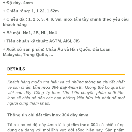
+ Độ dày: 4mm
+ Chiều rộng: 1, 1.22, 1.52m
+ Chiều dài: 1, 2.5, 3, 4, 6, 9m, inox tấm tùy chỉnh theo yêu cầu
khách hàng
+ Bề mặt: No1, 2B, HL, No4
+ Tiêu chuẩn kỹ thuật: ASTM, AISI, JIS
+ Xuất xứ sản phẩm: Châu Âu và Hàn Quốc, Đài Loan,
Malaysia, Trung Quốc, …
DETAILS
Khách hàng muốn tìm hiểu và có những thông tin chi tiết nhất
về sản phẩm
tấm inox 304 dày 4mm
thì không thể bỏ qua bài
viết sau đây. Công Ty Inox Tân Tiến chuyên phân phối tấm
inox sẽ chia sẻ đến các bạn những kiến hữu ích nhất để mọi
người cùng tham khảo.
Thông tin chi tiết tấm inox 304 dày 4mm
Tấm inox có độ dày 4mm là loại
tấm inox 304
có nhiều ứng
dụng đa dạng với mọi lĩnh vực đời sống hiện nay. Sản phẩm