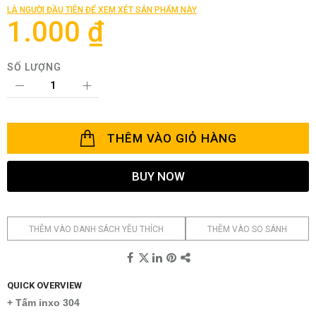
của
LÀ NGƯỜI ĐẦU TIÊN ĐỂ XEM XÉT SẢN PHẨM NÀY
thư
1.000 ₫
viện
hình
ảnh
SỐ LƯỢNG
THÊM VÀO GIỎ HÀNG
BUY NOW
THÊM VÀO DANH SÁCH YÊU THÍCH
THÊM VÀO SO SÁNH
QUICK OVERVIEW
+ Tấm inxo 304