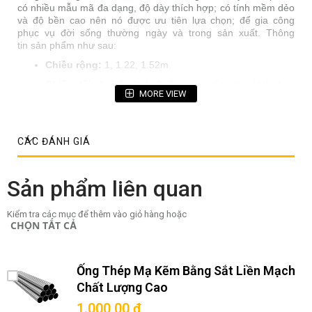
có nhiều mẫu mã đa dạng, độ dày thích hợp; có tính mềm dẻo
và độ bền cao nên nó được ưu tiên lựa chọn; để gia công
phục vụ đời sống thường ngày và trong sản xuất. Thông
tin sản phẩm như sau:
Chiều rộng:
1, 1.22, 1.52m
Chiều dài:
1, 2.5, 3, 4, 6, 9m, inox tấm tùy chỉnh theo
MORE VIEW
yêu cầu khách hàng
Bề mặt:
No1, 2B, HL, No4
Tiêu chuẩn kỹ thuật:
ASTM, AISI,JIS
CÁC ĐÁNH GIÁ
Xuất xứ sản phẩm:
Châu Âu và Hàn Quốc, Đài Loan,
Malaysia, Trung Quốc, …
Sản phẩm liên quan
Kiểm tra các mục để thêm vào giỏ hàng hoặc
CHỌN TẤT CẢ
Ống Thép Mạ Kẽm Bằng Sắt Liền Mạch
Chất Lượng Cao
1.000,00 ₫