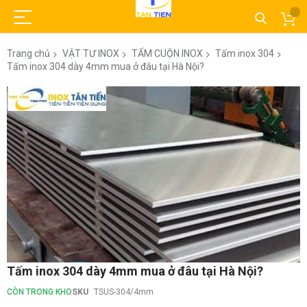
Trang chủ
VẬT TƯ INOX
TẤM CUỘN INOX
Tấm inox 304
Tấm inox 304 dày 4mm mua ở đâu tại Hà Nội?
Chuyển
đến
phần
đầu
của
thư
viện
hình
ảnh
Chuyển
Tấm inox 304 dày 4mm mua ở đâu tại Hà Nội?
đến
phần
CÒN TRONG KHO
SKU
TSUS-304/4mm
đầu