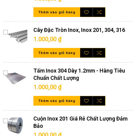
Thêm vào giỏ hàng
Ngoài các kích thước thiêu chuẩn như trên nếu khách hàng
Cây Đặc Tròn Inox, Inox 201, 304, 316
cần cắt lẻ theo yêu cầu. Hãy liên hệ với chúng tôi để được hỗ
trợ tư vấn cụ thể và hướng dẫn đặt hàng nhanh chóng.
1.000,00 ₫
Tấm inox 304 dày 4mm ứng dụng vào những lĩnh vực
Thêm vào giỏ hàng
nào?
Tấm inox 304 dày 4mm có nhiều ưu điểm, độ cứng cao; có thể
Tấm Inox 304 Dày 1.2mm - Hàng Tiêu
chịu được trong môi trường khắc nhiệt; nên nó rất được ưu
Chuẩn Chất Lượng
tiên sử dụng trong nhiều lĩnh vực công nghiệp, sản xuất, hàng
hải, đồ gia dụng, vận tải biển,… Những ứng dụng thường thấy
1.000,00 ₫
nhất của tấm inox như sau:
Dùng trong công nghiệp làm hệ thống bồn chứa; trong
Thêm vào giỏ hàng
dây chuyền sản xuất sản phẩm khép kín
Tấm inox 304 gia công đục lỗ dùng để làm lưới sàng lọc
nông sản; lọc khoáng sản,… dùng lưới lọc rác
Cuộn Inox 201 Giá Rẻ Chất Lượng Đảm
Bảo
Dùng làm ống dẫn dầu trong lĩnh vực hóa dầu; làm
dụng cụ, container hay để đựng các loại hóa chất
1.000,00 ₫