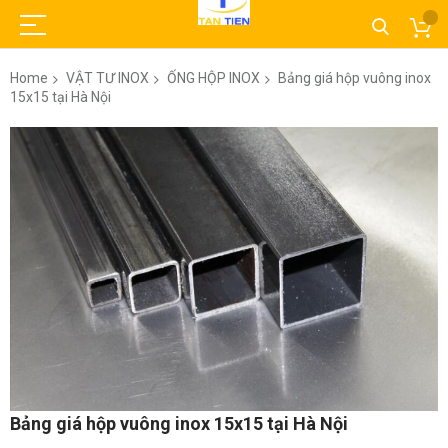
Home
VẬT TƯ INOX
ỐNG HỘP INOX
Bảng giá hộp vuông inox
15x15 tại Hà Nội
Skip
to
the
end
of
the
images
gallery
Skip
Bảng giá hộp vuông inox 15x15 tại Hà Nội
to