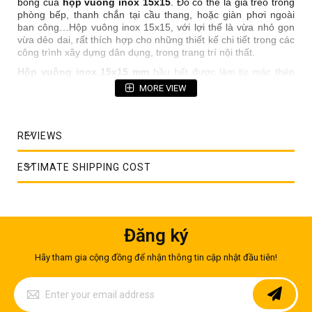
bóng của
hộp vuông inox 15x15
. Đó có thể là giá treo trong
phòng bếp, thanh chắn tại cầu thang, hoặc giàn phơi ngoài
ban công…Hộp vuông inox 15x15, với lợi thế là vừa nhỏ gọn
vừa dẻo dai, rất thích hợp cho những thiết kế chi tiết trong các
công trình xây dựng dân dụng, trong trang trí nội thất.
Hộp vuông inox 15x15 mm
hầu hết được làm từ mác thép
304 hoặc 201. Đây là những mác thép đáp ứng được thói
MORE VIEW
quen tiêu dùng của người Việt, cũng như môi trường, thời tiết,
khí hậu của Việt Nam.
REVIEWS
ESTIMATE SHIPPING COST
Đăng ký
Hãy tham gia cộng đồng để nhận thông tin cập nhật đầu tiên!
Sign
Up
for