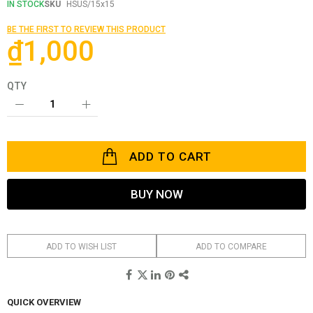
the
IN STOCK
SKU
HSUS/15x15
beginning
of
BE THE FIRST TO REVIEW THIS PRODUCT
the
₫1,000
images
gallery
QTY
ADD TO CART
BUY NOW
ADD TO WISH LIST
ADD TO COMPARE
QUICK OVERVIEW